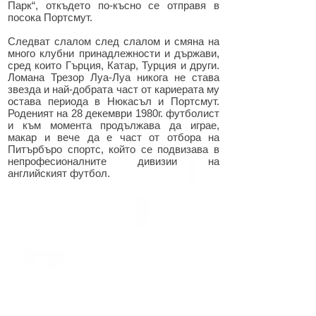
Парк“, откъдето по-късно се отправя в
посока Портсмут.
Следват слалом след слалом и смяна на
много клубни принадлежности и държави,
сред които Гърция, Катар, Турция и други.
Ломана Трезор Луа-Луа никога не става
звезда и най-добрата част от кариерата му
остава периода в Нюкасъл и Портсмут.
Роденият на 28 декември 1980г. футболист
и към момента продължава да играе,
макар и вече да е част от отбора на
Питърбъро спортс, който се подвизава в
непрофесионалните дивизии на
английският футбол.