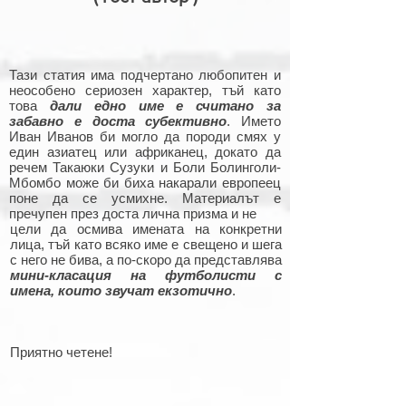
Тази статия има подчертано любопитен и
неособено сериозен характер, тъй като
това
дали едно име е считано за
забавно е доста субективно
. Името
Иван Иванов би могло да породи смях у
един азиатец или африканец, докато да
речем Такаюки Сузуки и Боли Болинголи-
Мбомбо може би биха накарали европеец
поне да се усмихне. Материалът е
пречупен през доста лична призма и не
цели да осмива имената на конкретни
лица, тъй като всяко име е свещено и шега
с него не бива, а по-скоро да представлява
мини-класация на футболисти с
имена, които звучат екзотично
.
Приятно четене!