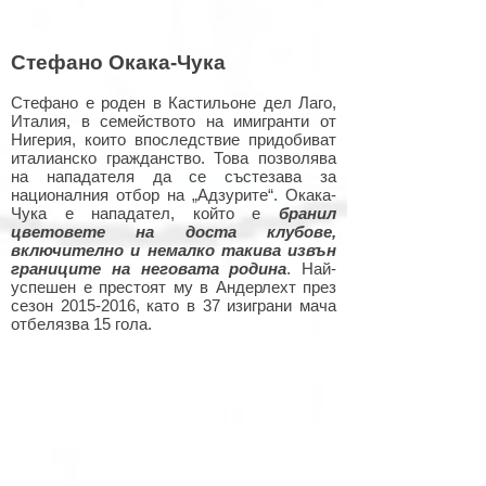
Стефано Окака-Чука
Стефано е роден в Кастильоне дел Лаго,
Италия, в семейството на имигранти от
Нигерия, които впоследствие придобиват
италианско гражданство. Това позволява
на нападателя да се състезава за
националния отбор на „Адзурите“. Окака-
Чука е нападател, който е
бранил
цветовете на доста клубове,
включително и немалко такива извън
границите на неговата родина
. Най-
успешен е престоят му в Андерлехт през
сезон
2015-2016
, като в 37 изиграни мача
отбелязва 15 гола.