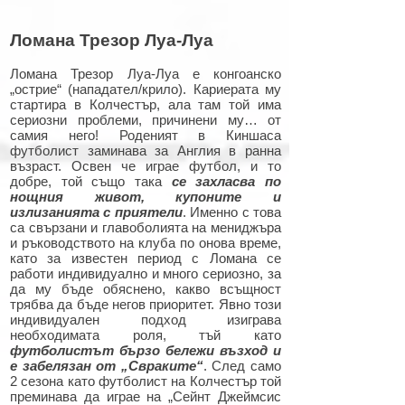
Ломана Трезор Луа-Луа
Ломана Трезор Луа-Луа е конгоанско
„острие“ (нападател/крило). Кариерата му
стартира в Колчестър, ала там той има
сериозни проблеми, причинени му… от
самия него! Роденият в Киншаса
футболист заминава за Англия в ранна
възраст. Освен че играе футбол, и то
добре, той също така
се захласва по
нощния живот, купоните и
излизанията с приятели
. Именно с това
са свързани и главоболията на мениджъра
и ръководството на клуба по онова време,
като за известен период с Ломана се
работи индивидуално и много сериозно, за
да му бъде обяснено, какво всъщност
трябва да бъде негов приоритет. Явно този
индивидуален подход изиграва
необходимата роля, тъй като
футболистът бързо бележи възход и
е забелязан от „Свраките“
. След само
2 сезона като футболист на Колчестър той
преминава да играе на „Сейнт Джеймсис