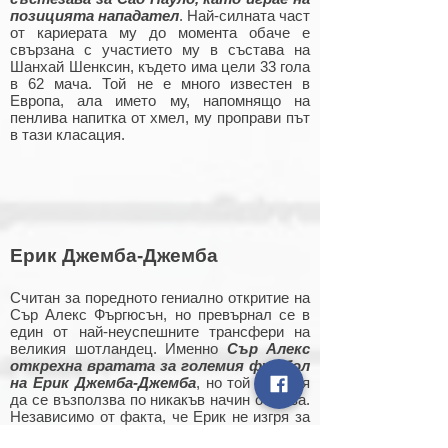
позицията нападател
. Най-силната част
от кариерата му до момента обаче е
свързана с участието му в състава на
Шанхай Шенксин, където има цели 33 гола
в 62 мача. Той не е много известен в
Европа, ала името му, напомнящо на
пенлива напитка от хмел, му проправи път
в тази класация.
Ерик Джемба-Джемба
Считан за поредното гениално откритие на
Сър Алекс Фъргюсън, но превърнал се в
един от най-неуспешните трансфери на
великия шотландец. Именно
Сър Алекс
открехна вратата за големия футбол
на Ерик Джемба-Джемба
, но той не успя
да се възползва по никакъв начин от това.
Независимо от факта, че Ерик не изгря за
големия футбол и никога не стана