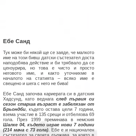
Ебе Санд
Тук може би някой ще се заяде, че малкото
име на този бивш датски състезател доста
наподобява действие и би трябвало да се
цензурира, но това е чисто и просто
неговото име, и както уточнихме в
началото на статията – всяко име е
свещено и шега с него не бива!
Ебе Санд започва кариерата си в датския
Хадсунд, като веднага
след първия си
сезон старша възраст е забелязан от
Брьондби
, където остава цели 7 години,
взема участие в 135 срещи и отбелязва 69
гола. През 1999 преминава в немския
Шалке 04, където играе нови 7 години
(214 мача с 73 гола)
. Ебе е и национален
състезател за своята държава, за която в