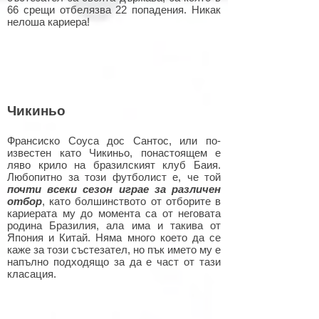
66 срещи отбелязва 22 попадения. Никак
нелоша кариера!
Чикиньо
Франсиско Соуса дос Сантос, или по-
известен като Чикиньо, понастоящем е
ляво крило на бразилският клуб Баия.
Любопитно за този футболист е, че той
почти всеки сезон играе за различен
отбор
, като болшинството от отборите в
кариерата му до момента са от неговата
родина Бразилия, ала има и такива от
Япония и Китай. Няма много което да се
каже за този състезател, но пък името му е
напълно подходящо за да е част от тази
класация.