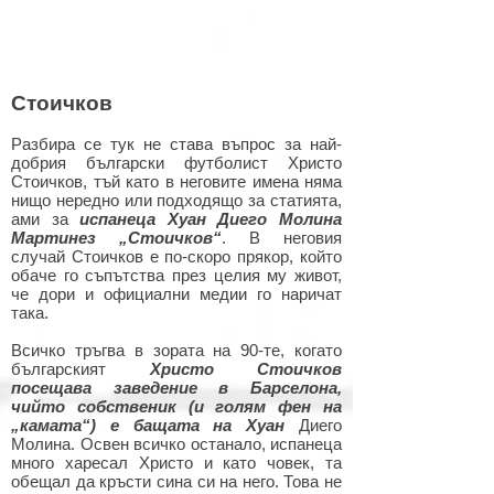
Стоичков
Разбира се тук не става въпрос за най-
добрия български футболист Христо
Стоичков, тъй като в неговите имена няма
нищо нередно или подходящо за статията,
ами за
испанеца Хуан Диего Молина
Мартинез „Стоичков“
. В неговия
случай Стоичков е по-скоро прякор, който
обаче го съпътства през целия му живот,
че дори и официални медии го наричат
така.
Всичко тръгва в зората на 90-те, когато
българският
Христо Стоичков
посещава заведение в Барселона,
чийто собственик (и голям фен на
„камата“) е бащата на Хуан
Диего
Молина. Освен всичко останало, испанеца
много харесал Христо и като човек, та
обещал да кръсти сина си на него. Това не