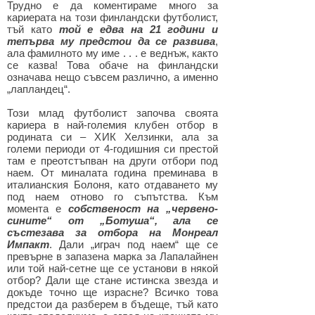
Трудно е да коментираме много за
кариерата на този финландски футболист,
тъй като
той е едва на 21 години и
тепърва му предстои да се развива
,
ала фамилното му име . . . е веднъж, както
се казва! Това обаче на финландски
означава нещо съвсем различно, а именно
„лапландец“.
Този млад футболист започва своята
кариера в най-големия клубен отбор в
родината си – ХИК Хелзинки, ала за
големи периоди от 4-годишния си престой
там е преотстъпван на други отбори под
наем. От миналата година преминава в
италианския Болоня, като отдаването му
под наем отново го съпътства. Към
момента е
собственост на „червено-
сините“ от „Ботуша“, ала се
състезава за отбора на Монреал
Импакт
. Дали „играч под наем“ ще се
превърне в запазена марка за Лапалайнен
или той най-сетне ще се установи в някой
отбор? Дали ще стане истинска звезда и
докъде точно ще израсне? Всичко това
предстои да разберем в бъдеще, тъй като