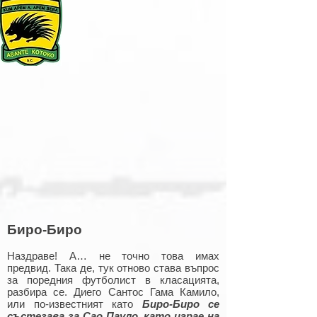
Биро-Биро
Наздраве! А… не точно това имах
предвид. Така де, тук отново става въпрос
за поредния футболист в класацията,
разбира се. Диего Сантос Гама Камило,
или по-известният като
Биро-Биро се
състезава за Сао Пауло, като играе на