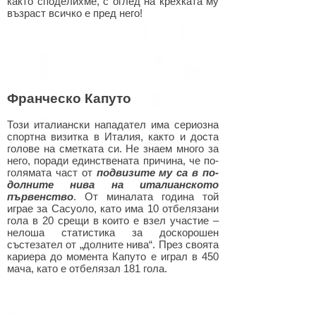
както споделихме, с оглед на крехката му
възраст всичко е пред него!
Франческо Капуто
Този италиански нападател има сериозна
спортна визитка в Италия, както и доста
голове на сметката си. Не знаем много за
него, поради единствената причина, че по-
голямата част от
подвизите му са в по-
долните нива на италианското
първенство
. От миналата година той
играе за Сасуоло, като има 10 отбелязани
гола в 20 срещи в които е взел участие –
нелоша статистика за доскорошен
състезател от „долните нива“. През своята
кариера до момента Капуто е играл в 450
мача, като е отбелязал 181 гола.