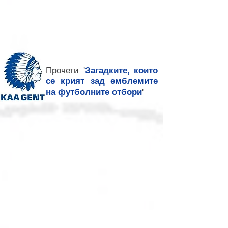
Прочети '
Загадките, които
се крият зад емблемите
на футболните отбори
'