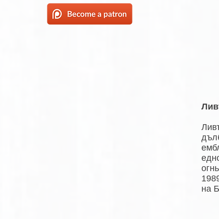
Лив
Лив
дъл
емб
едн
огн
1989
на 