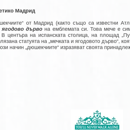
етико Мадрид
шекчиите“ от Мадрид (както също са известни Ат
 ягодово дърво
на емблемата си. Това мече е си
. В центъра на испанската столица, на площад „П
лязана статуята на „мечката и ягодовото дърво“, коя
този начин „дюшекчиите“ изразяват своята принадлеж