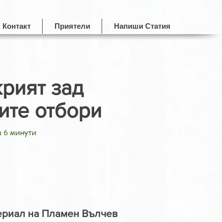
Контакт
Приятели
Напиши Статия
крият зад
ите отбори
а 6 минути
ериал на Пламен Вълчев