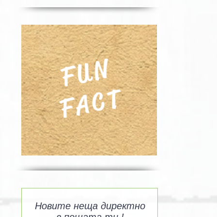
FUN
FACT
Новите неща директно