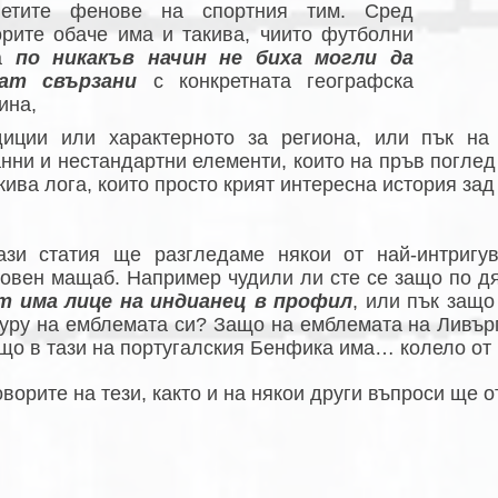
летите фенове на спортния тим. Сред
орите обаче има и такива, чиито футболни
га
по никакъв начин не биха могли да
ат свързани
с конкретната географска
ина,
диции или характерното за региона, или пък на
анни и нестандартни елементи, които на пръв поглед
кива лога, които просто крият интересна история зад
ази статия ще разгледаме някои от най-интриг
товен мащаб. Например чудили ли сте се защо по д
т има лице на индианец в профил
, или пък защ
гуру на емблемата си? Защо на емблемата на Ливър
ащо в тази на португалския Бенфика има… колело от
ворите на тези, както и на някои други въпроси ще от