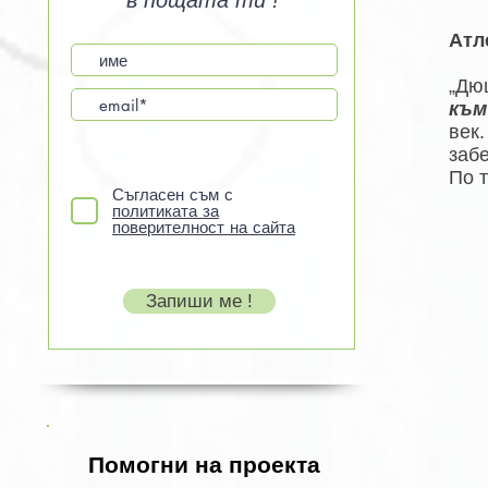
в пощата ти !
Атл
„Дю
към
век
забе
По 
Съгласен съм с
политиката за
поверителност на сайта
Запиши ме !
Помогни на проекта