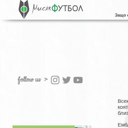
Защо 
follow us >
Все
коя
близ
Емб