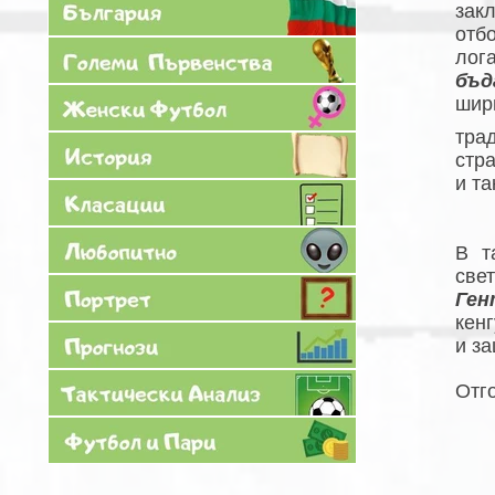
зак
отб
ло
бъд
шир
тра
стр
и та
В т
све
Ген
кен
и з
Отго