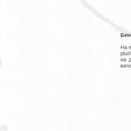
Бен
На 
plur
на 
вел