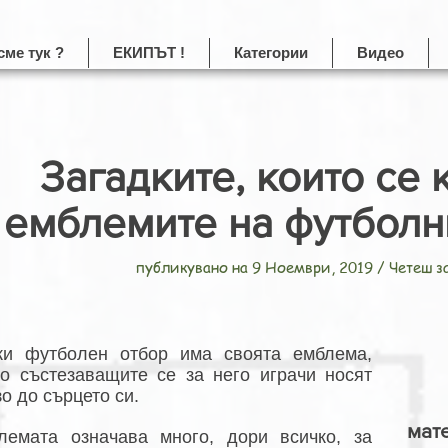
сме тук ?
ЕКИПЪТ !
Категории
Видео
Загадките, които се 
емблемите на футболн
публикувано на 9 Ноември, 2019 / Четеш з
ки футболен отбор има своята емблема,
то състезаващите се за него играчи носят
о до сърцето си.
мат
лемата означава много, дори всичко, за