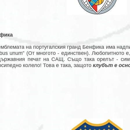
фика
емблемата на португалския гранд Бенфика има надпис
ibus unum” (От многото - единствен). Любопитното е
държавния печат на САЩ. Също така орелът - сим
осипедно колело! Това е така, защото
клубът е осн