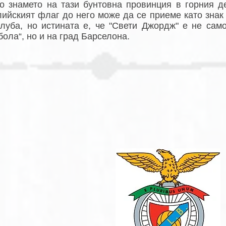
то знамето на тази бунтовна провинция в горния д
лийският флаг до него може да се приеме като знак
клуба, но истината е, че "Свети Джордж" е не сам
ола“, но и на град Барселона.