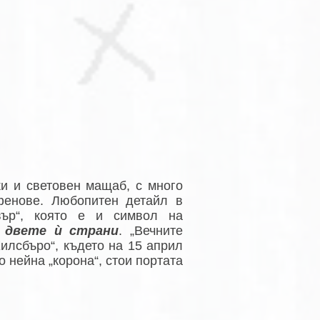
и и световен мащаб, с много
фенове. Любопитен детайл в
вър“, която е и символ на
 двете ѝ страни
. „Вечните
Хилсбъро“, където на 15 април
о нейна „корона“, стои портата