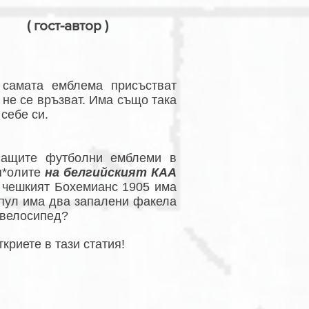
( гост-автор )
 самата емблема присъстват
 не се връзват. Има също така
 себе си.
уващите футболни емблеми в
я*олите
на белгийският КАА
о чешкият Бохемианс 1905 има
пул има два запалени факела
 велосипед?
криете в тази статия!