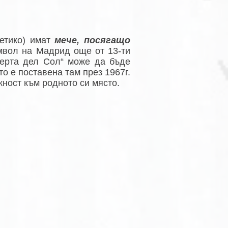
летико) имат
мече, посягащо
мвол на Мадрид още от 13-ти
уерта дел Сол“ може да бъде
то е поставена там през 1967г.
ност към родното си място.