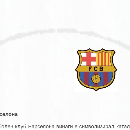
селона
болен клуб Барселона винаги е символизирал катал