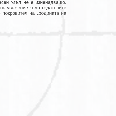
есен ъгъл не е изненадващо.
 на уважение към създателите
о покровител на „родината на