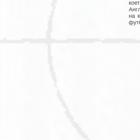
кое
Анг
на 
футб