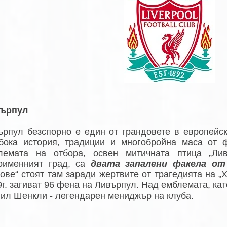
ърпул
ърпул безспорно e един от грандовете в европейск
бока история, традиции и многобройна маса от 
лемата на отбора, освен митичната птица „Ли
оименният град, са
двата запалени факела от
ьове“ стоят там заради жертвите от трагедията на „
г. загиват 96 фена на Ливърпул. Над емблемата, кат
Бил Шенкли - легендарен мениджър на клуба.