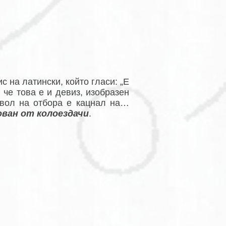
 на латински, който гласи: „E
, че това е и девиз, изобразен
вол на отбора е кацнал на…
ован от колоездачи
.