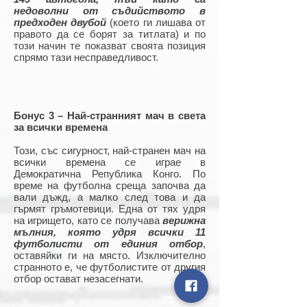
недоволни от съдийството в
предходен двубой
(което ги лишава от
правото да се борят за титлата) и по
този начин те показват своята позиция
спрямо тази несправедливост.
Бонус 3 – Най-странният мач в света
за всички времена
Този, със сигурност, най-странен мач на
всички времена се играе в
Демократична Република Конго. По
време на футболна среща започва да
вали дъжд, а малко след това и да
гърмят гръмотевици. Една от тях удря
на игрището, като се получава
верижна
мълния, която удря всички 11
футболисти от единия отбор
,
оставяйки ги на място. Изключително
странното е, че футболистите от другия
отбор остават незасегнати.