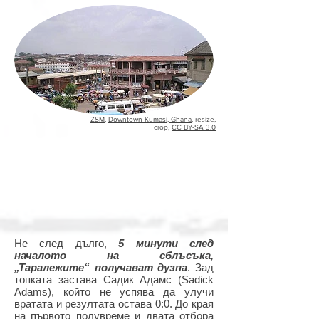
ZSM
,
Downtown Kumasi, Ghana
, resize,
crop,
CC BY-SA 3.0
Не след дълго,
5 минути след
началото на сблъсъка,
„Таралежите“ получават дузпа
. Зад
топката застава Садик Адамс (Sadick
Adams), който не успява да улучи
вратата и резултата остава 0:0. До края
на първото полувреме и двата отбора