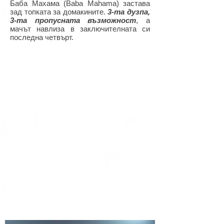
Баба Махама (Baba Mahama) застава
зад топката за домакините.
3-та дузпа,
3-та пропусната възможност
, а
мачът навлиза в заключителната си
последна четвърт.