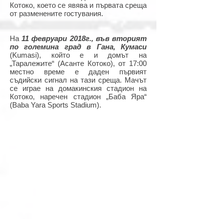
Котоко, което се явява и първата среща
от разменените гостувания.
На
11 февруари 2018г., във вторият
по големина град в Гана, Кумаси
(Kumasi), който е и домът на
„Таралежите“ (Асанте Котоко), от 17:00
местно време е даден първият
съдийски сигнал на тази среща. Мачът
се играе на домакинския стадион на
Котоко, наречен стадион „Баба Яра“
(Baba Yara Sports Stadium).