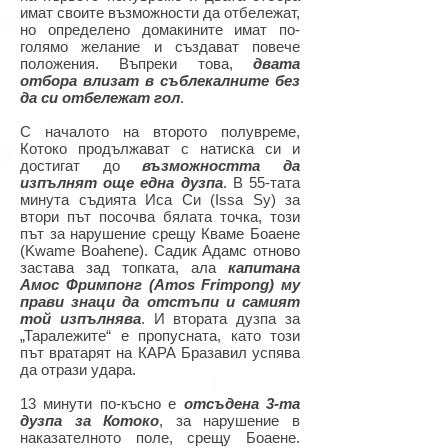
имат своите възможности да отбележат,
но определено домакините имат по-
голямо желание и създават повече
положения. Въпреки това,
двата
отбора влизат в съблекалните без
да си отбележат гол
.
С началото на второто полувреме,
Котоко продължават с натиска си и
достигат до
възможността да
изпълнят още една дузпа
. В 55-тата
минута съдията Иса Си (Issa Sy) за
втори път посочва бялата точка, този
път за нарушение срещу Кваме Боаене
(Kwame Boahene). Садик Адамс отново
застава зад топката, ала
капитана
Амос Фримпонг (Amos Frimpong) му
прави знаци да отстъпи и самият
той изпълнява
. И втората дузпа за
„Таралежите“ е пропусната, като този
път вратарят на КАРА Бразавил успява
да отрази удара.
13 минути по-късно е
отсъдена 3-та
дузпа за Котоко
, за нарушение в
наказателното поле, срещу Боаене.