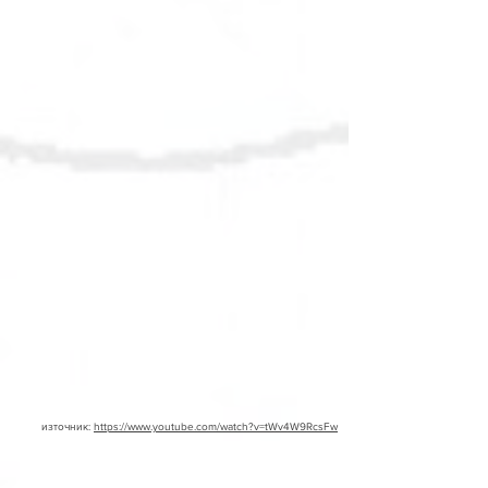
източник:
https://www.youtube.com/watch?v=tWv4W9RcsFw