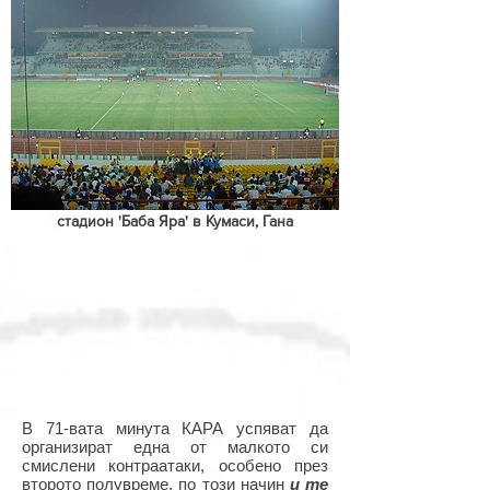
стадион 'Баба Яра' в Кумаси, Гана
В 71-вата минута КАРА успяват да
организират една от малкото си
смислени контраатаки, особено през
второто полувреме, по този начин
и те