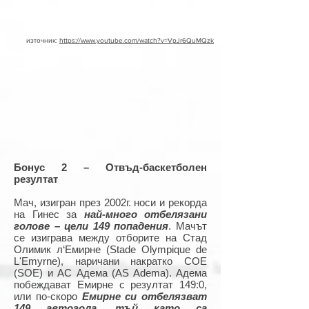
източник:
https://www.youtube.com/watch?v=VpJr6QuMQzk
Бонус 2 – Отвъд-баскетболен
резултат
Мач, изигран през 2002г. носи и рекорда
на Гинес за
най-много отбелязани
голове – цели 149 попадения
. Мачът
се изиграва между отборите на Стад
Олимик л‘Емирне (Stade Olympique de
L'Emyrne), наричани накратко СОЕ
(SOE) и АС Адема (AS Adema). Адема
побеждават Емирне с резултат 149:0,
или по-скоро
Емирне си отбелязват
149 автогола, тъй като са