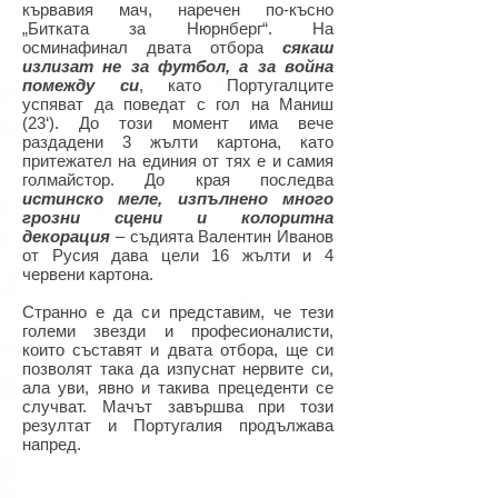
кървавия мач, наречен по-късно
„Битката за Нюрнберг“. На
осминафинал двата отбора
сякаш
излизат не за футбол, а за война
помежду си
, като Португалците
успяват да поведат с гол на Маниш
(23‘). До този момент има вече
раздадени 3 жълти картона, като
притежател на единия от тях е и самия
голмайстор.
До края последва
истинско меле, изпълнено много
грозни сцени и колоритна
декорация
– съдията Валентин Иванов
от Русия дава цели 16 жълти и 4
червени картона.
Странно е да си представим, че тези
големи звезди и професионалисти,
които съставят и двата отбора, ще си
позволят така да изпуснат нервите си,
ала уви, явно и такива прецеденти се
случват. Мачът завършва при този
резултат и Португалия продължава
напред.