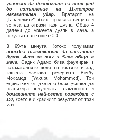
успяват да достигнат на свой ред
до изпълнение на 11-метров
наказателен удар
. Вратарят на
„Таралежите“ обаче проявява вещина и
успява да отрази тази дузпа. Общо 4
дадени до момента дузпи в мача, а
резултата все още е 0:0.
В 89-та минута Котоко получават
поредна възможност да изпълнят
дузпа, 4-та за тях и 5-та общо в
мача
. Садик Адамс бива фаулиран в
наказателното поле на гостите и зад
топката застава резервата Якубу
Мохамед (Yakubu Mohammed). Той
единствен от двата отбора успява да
реализира получената възможност и
домакините най-сетне повеждат с
1:0
, което е и крайният резултат от този
мач.