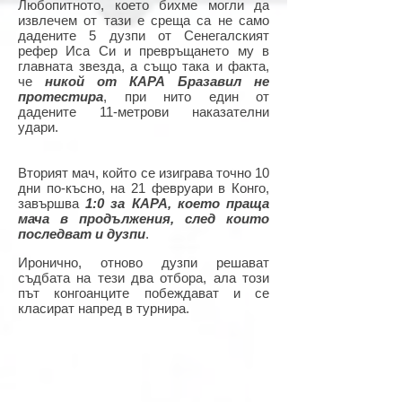
Любопитното, което бихме могли да
извлечем от тази е среща са не само
дадените 5 дузпи от Сенегалският
рефер Иса Си и превръщането му в
главната звезда, а също така и факта,
че
никой от КАРА Бразавил не
протестира
, при нито един от
дадените 11-метрови наказателни
удари.
Вторият мач, който се изиграва точно 10
дни по-късно, на 21 февруари в Конго,
завършва
1:0 за КАРА, което праща
мача в продължения, след които
последват и дузпи
.
Иронично, отново дузпи решават
съдбата на тези два отбора, ала този
път конгоанците побеждават и се
класират напред в турнира.