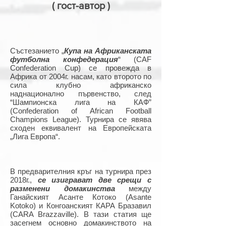
( гост-автор )
Състезанието „
Купа на Африканската
футболна конфедерация
“ (CAF
Confederation Cup) се провежда в
Африка от 2004г. насам, като второто по
сила клубно африканско
наднационално първенство, след
“Шампионска лига на КАФ”
(Confederation of African Football
Champions League). Турнира се явява
сходен еквивалент на Европейската
„Лига Европа“.
В предварителния кръг на турнира през
2018г.,
се изиграват две срещи с
разменени домакинства
между
Ганайският Асанте Котоко (Asante
Kotoko) и Конгоанският КАРА Бразавил
(CARA Brazzaville). В тази статия ще
засегнем основно домакинството на