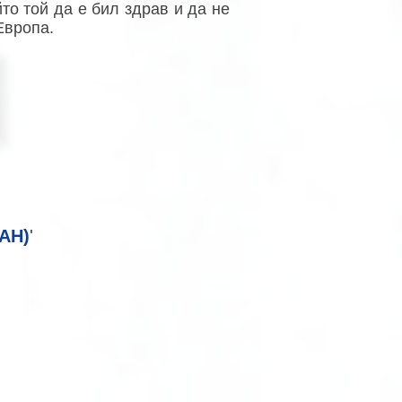
то той да е бил здрав и да не
Европа.
КАН)
'