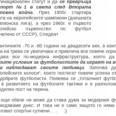
тинационален статут и да
се превръща
Спорт №1 в света след Втората
товна война
. През 1955г. стартира
ата на европейските шампиони (днешната
пионска лига), а през 1960г. е първото
ропейско първенство по футбол
ечелено от СССР). Следват
античните -70 и -80 години на двадесети век, в кои
а на трева се увеличава и привлича все повече хора
дава все по-модерна инфраструктура, която д
рите условия за футболистите да играят на ви
да наблюдават своите любимци
. Започва д
ропейските колоси“, които постигат повече успехи о
-добрите футболисти. Появява се „тоталният футбо
 в развитието на футболите тактики и в разполож
еделен пост на терена.
 още обаче не може да става дума за модерния фу
людаваме днес. И това не е само защото го няма
лзват спортни сутиени . . . :)