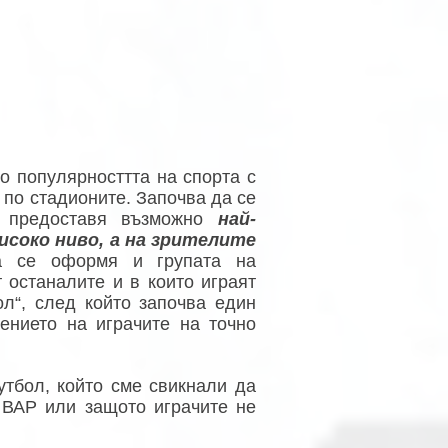
то популярносттта на спорта с
 по стадионите. Започва да се
а предоставя възможно
най-
соко ниво, а на зрителите
а се оформя и групата на
т останалите и в които играят
л“, след който започва един
ението на играчите на точно
тбол, който сме свикнали да
 ВАР или защото играчите не