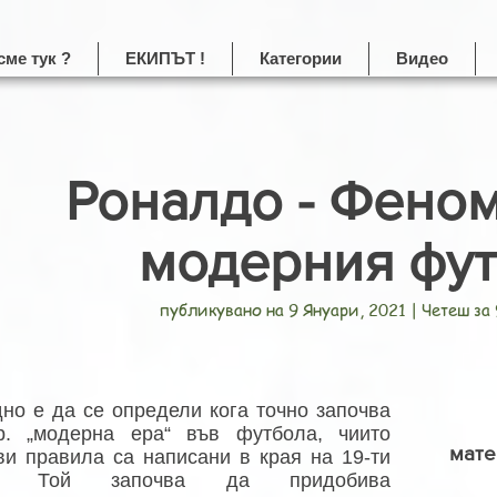
сме тук ?
ЕКИПЪТ !
Категории
Видео
Роналдо - Феном
модерния фу
публикувано на 9 Януари, 2021 | Четеш за
дно е да се определи кога точно започва
ар. „модерна ера“ във футбола, чиито
мате
ви правила са написани в края на 19-ти
к. Той започва да придобива