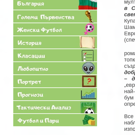
мул
в 
све
Куп
Шам
Ев
(сп
ром
топк
съз
доб
– 
„ев
най
бум
опр
Все
наб
изпо