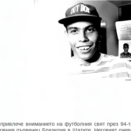
сни
 привлече вниманието на футболния свят през 94-та
товния първенец Бразилия в Щатите. Неговият очев