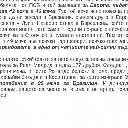
абелязан от ПСВ и той заминава за
Европа, къде
рва 42 гола в 46 мача
. Тук той вече ясно показва 
о е да си звезда в Бразилия, съвсем друго в Евро
ъснява – Луиш Назарио отива в Барселона, който в
рия континент, като само 4 години по-рано е спече
грачи като Стоичков и Куман в състава си. Там от
а в 49 мача във всички надпревари, всичко това
на
грандовете, в едно от четирите най-силни пъ
налите „сухи“ факти за него също са впечатляващи –
 гола за Реал Мадрид в едва 177 двубоя. Следват 
грани мача, в които Роналдо бележи 9 гола, преди 
арвайки 3 години в Коринтианс, за които изиграва 6
попадения в 98 мача за Бразилия
. Индивиду
роявам, защото са много и ги има в интернет, при
ри.