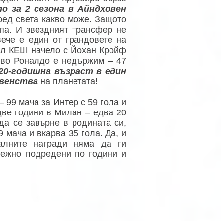
то за 2 сезона в Айндховен
пред света какво може. Защото
па. И звездният трансфер не
ече е един от грандовете на
лил КЕШ начело с Йохан Кройф
ново Роналдо е недържим – 47
 20-годишна възраст в един
рвенства
на планетата!
 99 мача за Интер с 59 гола и
две години в Милан – едва 20
да се завърне в родината си,
9 мача и вкарва 35 гола. Да, и
алните награди няма да ги
лежно подредени по години и