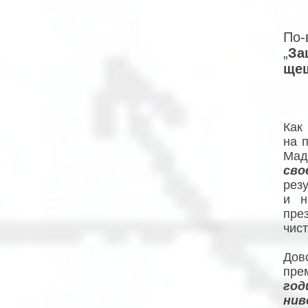
По-
„
За
щеш
Как
на 
Мад
сво
рез
и н
пре
чис
Дов
пре
год
нив