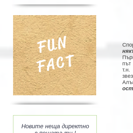
FUN
Спо
няк
FACT
Първ
път
т.н
зве
Алъ
ост
Новите неща директно