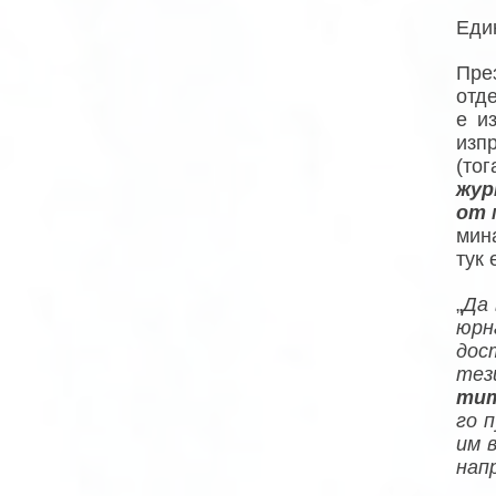
Еди
Пре
отде
е и
изп
(то
жур
от 
мин
тук 
„
Да 
юрн
дос
тез
тит
го 
им 
напр