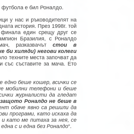
в футбола е бил Роналдо.
ици у нас и ръководителят на
дната история. През 1998г. той
 финала един срещу друг се
ампион Бразилия, с Роналдо
мач, разказвачът
стои в
 би хиляди) негови колеги
оло техните места започват да
 със съставите за мача. Ето
е едно беше кошер, всички се
ше мобилни телефони и беше
сички журналисти да гледат
 защото Роналдо не беше в
ент обаче явно са решили да
ови програми, като искаха да
 и като ме питаха за нея, се
 една с и една без Роналдо
“.