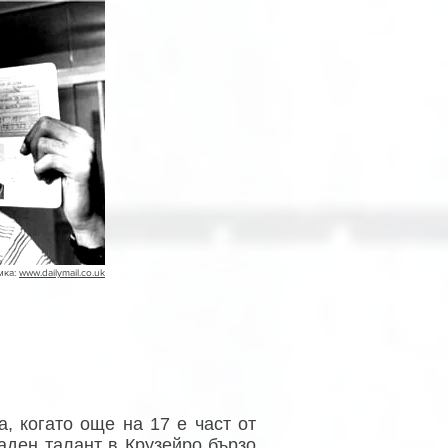
мка:
www.dailymail.co.uk
, когато още на 17 е част от
аден талант в Крузейро бързо