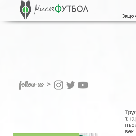
Защо 
follow us >
Тру
т.н
пър
ве