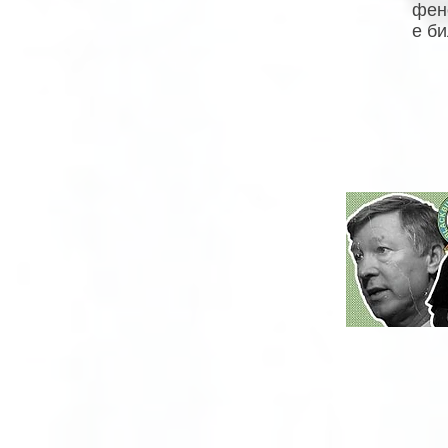
фен
е би