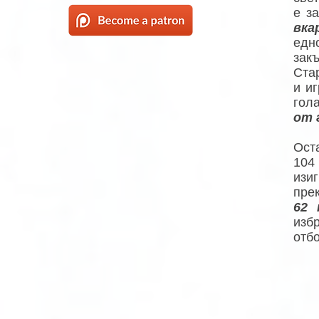
е з
вка
едн
зак
Ста
и и
гол
от 
Оста
104
изи
прек
62 
изб
отбо