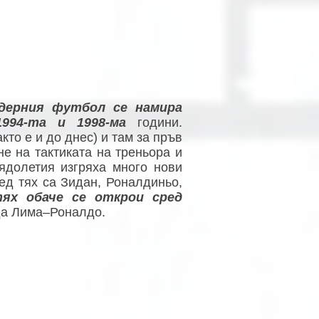
дерния футбол се намира
994-та и 1998-ма
години.
то е и до днес) и там за пръв
не на тактиката на треньора и
лядолетия изгряха много нови
ред тях са Зидан, Роналдиньо,
ях обаче се открои сред
да Лима–Роналдо.