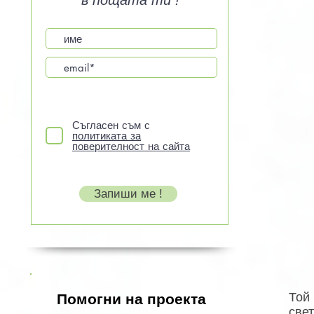
в пощата ти !
Съгласен съм с
политиката за
поверителност на сайта
Запиши ме !
Той
Помогни на проекта
све