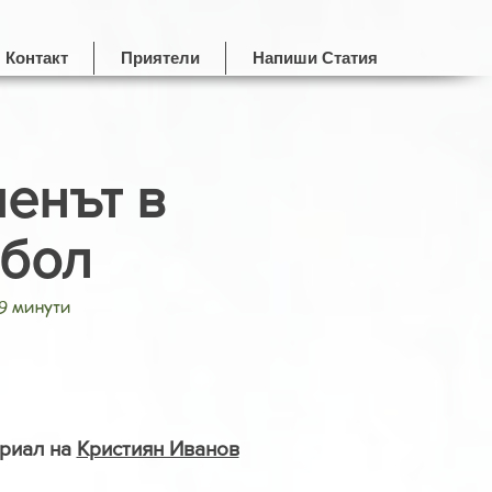
Контакт
Приятели
Напиши Статия
енът в
тбол
 9 минути
риал на
Кристиян Иванов