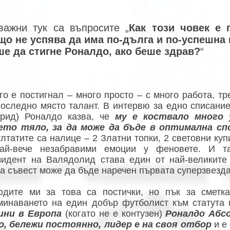
важни тук са въпросите „
Как този човек е 
що не успява да има по-дълга и по-успешна
е да стигне Роналдо, ако беше здрав?
“
 го е постигнал – много просто – с много работа, т
последно място талант. В интервю за едно списание 
рид) Роналдо казва, че
му е коствало много 
ето тяло, за да може да бъде в оптимална с
ултатите са налице – 2 Златни топки, 2 световни ку
ай-вече незабравими емоции у феновете. И та
зидент на Валядолид става един от най-великите
та съвест може да бъде наречен първата суперзвезд
одите ми за това са постички, но пък за сметк
минаването на един добър футболист към статута 
ини в Европа
(когато не е контузен)
Роналдо Абс
о, бележи постоянно, лидер е на своя отбор
и е