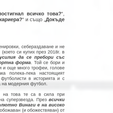
постигнал всичко това?
“,
 кариера?
“ и също „
Докъде
ренировки, себераздаване и не
(което си купих през 2018г. в
усилия да се пребори със
портна форма
. Той се бори и
пи и още много трофеи, голове
ка полека-лека настоящият
 футболисти в историята и с
а на модерния футбол.
а на това те са в сила при
на суперзвезда. През
всички
олютно Винаги е на високо
 обожаван (и обожествяван) от