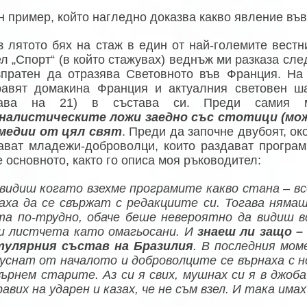
н пример, който нагледно доказва какво явление въ
з лятото бях на стаж в един от най-големите вестн
л „Спорт“ (в който стажувах) веднъж ми разказа сле
зпратен да отразява Световното във Франция. На
равят домакина Франция и актуалния световен ш
гава на 21) в състава си. Преди самия 
налистическите ложи заедно със стотици (може
медии от цял свят
. Преди да започне двубоят, ок
ават младежи-доброволци, които раздават програми
е основното, както го описа моя ръководител:
видиш когато взехме програмите какво стана – вс
аха да се свържат с редакциите си. Тогава няма
та по-трудно, обаче беше невероятно да видиш в
и листчета като омагьосани. И
знаеш ли защо –
улярния състав на Бразилия
. В последния мом
пуснат от началото и доброволците се върнаха с н
върнем старите. Аз си я свих, мушнах си я в джоба
авих на ударен и казах, че не съм взел. И така имах