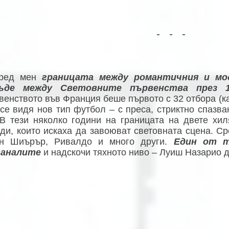
- - -
ред мен
границата между романтичния и мо
ъде между Световните първенства през 1
енството във Франция беше първото с 32 отбора (как
 се видя нов тип футбол – с преса, стриктно спазва
. В тези няколко години на границата на двете хи
зди, които искаха да завоюват световната сцена. С
н Шиърър, Ривалдо и много други.
Един от т
аналите
и надскочи тяхното ниво – Луиш Назарио 