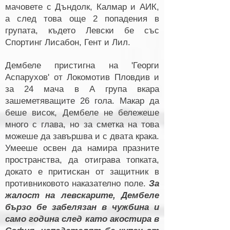
мачовете с Дъндолк, Калмар и АИК,
а след това още 2 попадения в
групата, където Левски бе със
Спортинг Лисабон, Гент и Лил.
Дембеле пристигна на 'Георги
Аспарухов' от Локомотив Пловдив и
за 24 мача в А група вкара
зашеметяващите 26 гола. Макар да
беше висок, Дембеле не бележеше
много с глава, но за сметка на това
можеше да завършва и с двата крака.
Умееше освен да намира празните
пространства, да отиграва топката,
докато е притискан от защитник в
противниковото наказателно поле.
За
жалост на левскарите, Дембеле
бързо бе забелязан в чужбина и
само година след като акостира в