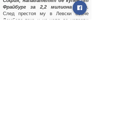
София, нападателят бе купен от
Фрайбург за 2,2 милиона евро.
След престоя му в Левски обаче
Дембеле така и не успя да направи
нищо запомнящо се в друг отбор,
като затова спомагаха и изцепките
му извън терена, които обаче не
попречиха на малиеца да стане
любимец на 'сините' феновете дори
само за година престой в клуба.
- - -