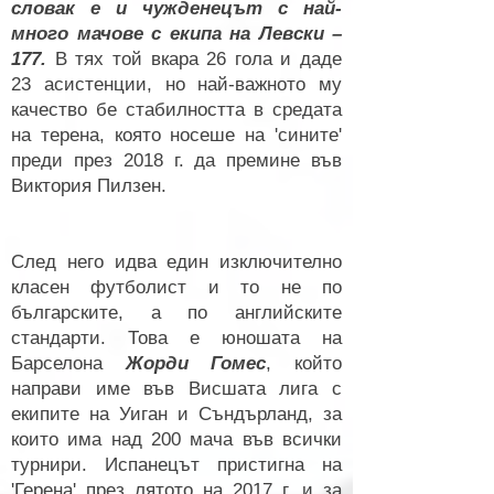
словак е и чужденецът с най-
много мачове с екипа на Левски –
177.
В тях той вкара 26 гола и даде
23 асистенции, но най-важното му
качество бе стабилността в средата
на терена, която носеше на 'сините'
преди през 2018 г. да премине във
Виктория Пилзен.
След него идва един изключително
класен футболист и то не по
българските, а по английските
стандарти. Това е юношата на
Барселона
Жорди Гомес
, който
направи име във Висшата лига с
екипите на Уиган и Съндърланд, за
които има над 200 мача във всички
турнири. Испанецът пристигна на
'Герена' през лятото на 2017 г. и за