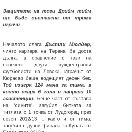
Защитата на този Дрийм тийм
ще бъде съставена от трима
играчи.
Началото слага
Дъстли Мюлдер
,
чиято кариера на 'Герена' бе доста
дълга, в сравнение с тази на
повечето други чуждестранни
футболисти на Левски. Играчът от
Кюрасао беше водещият десен бек.
Той изигра 124 мача за тима, в
които вкара 6 гола и направи 10
асистенции.
Беше част от състава
на ‘сините’, загубил битката за
титлата с 1 точка от Лудогорец през
сезон 2012/13 г., както и от тима,
загубил с дузпи финала за Купата от