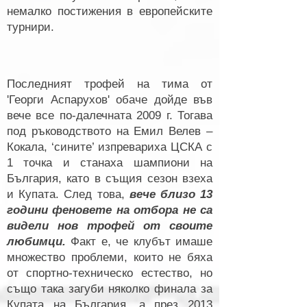
немалко постижения в европейските
турнири.
Последният трофей на тима от
'Георги Аспарухов' обаче дойде във
вече все по-далечната 2009 г. Тогава
под ръководството на Емил Велев –
Кокала, ‘сините’ изпревариха ЦСКА с
1 точка и станаха шампиони на
България, като в същия сезон взеха
и Купата. След това,
вече близо 13
години феновете на отбора не са
видели нов трофей от своите
любимци.
Факт е, че клубът имаше
множество проблеми, които не бяха
от спортно-техническо естество, но
също така загуби няколко финала за
Купата на България, а през 2013