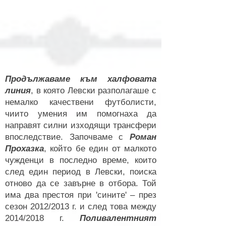
Продължаваме към халфовата
линия
, в която Левски разполагаше с
немалко качествени футболисти,
чиито умения им помогнаха да
направят силни изходящи трансфери
впоследствие. Започваме с
Роман
Прохазка
, който бе един от малкото
чужденци в последно време, които
след един период в Левски, поиска
отново да се завърне в отбора. Той
има два престоя при 'сините'
– през
сезон 2012/2013 г. и след това между
2014/2018 г.
Поливалентният