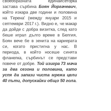
своеобразната единайсеторка
застава сърбина
Боян Йоргачевич
,
който изкара две години и половина
на 'Герена' (между януари 2015 и
септември 2017 г.). Видно е, че макар
да дойде с добра визитка, след като
беше играл дълго време в Белгия,
Боян вече бе в зенита на кариерата
си, когато пристигна у нас. В
периода, в който носеше синята
фланелка, сърбинът се представи
повече от добре.
Той изигра 73 мача
за два сезона и половина, като
успя да запази чиста мрежа цели
40 пъти, допускайки общо 50 гола.