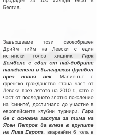
продаден за 100 хиляди евро в
Белгия.
Завършваме този своеобразен
Дрийм тийм на Левски с един
истински голов хищник.
Гара
Дембеле е един от най-добрите
нападатели в българския футбол
през новия век.
Малиецът с
френско гражданство стана част от
Левски през лятото на 2010 г., като е
част от последното златно поколение
на 'сините', достигнало до участие в
европейските клубни турнири.
Гара
бе с основна заслуга за тима на
Ясен Петров да влезе в групите
на Лига Европа
, вкарвайки 6 гола в