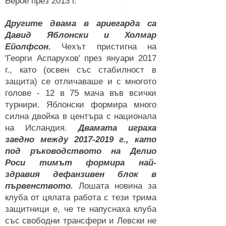
Берое през 2013 г.
Другите двама в ариегарда са
Давид Яблонски и Холмар
Ейолфсон.
Чехът пристигна на
'Георги Аспарухов' през януари 2017
г., като (освен със стабилност в
защита) се отличаваше и с многото
голове - 12 в 75 мача във всички
турнири. Яблонски формира много
силна двойка в центъра с национала
на Исландия.
Двамата играха
заедно между
2017-2019
г., като
под ръководството на Делио
Роси тимът формира най-
здравия дефанзивен блок в
първенството.
Лошата новина за
клуба от цялата работа с тези трима
защитници e, че те напуснаха клуба
със свободни трансфери и Левски не