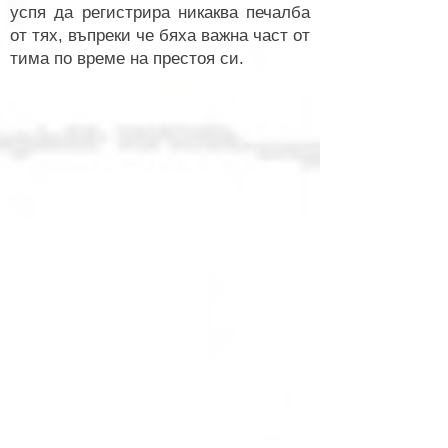
успя да регистрира никаква печалба
от тях, въпреки че бяха важна част от
тима по време на престоя си.