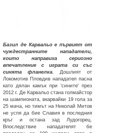
Базил де Карвальо е първият от
чуждестранните нападатели,
които направиха сериозно
впечатление с играта си със
синята фланелка.
Дошлият от
Локомотив Пловдив нападател пасна
като дялан камък при 'сините' през
2012 г. Де Карвальо стана голмайстор
на шампионата, вкарвайки 19 гола за
25 мача, но тимът на Николай Митов
не успя да бие Славия в последния
кръг и остана зад Лудогорец.
Впоследствие нападателят бе