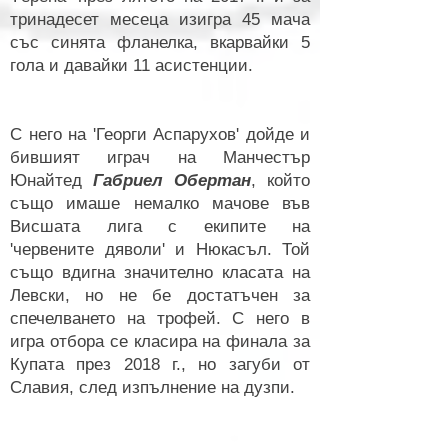
тринадесет месеца изигра 45 мача
със синята фланелка, вкарвайки 5
гола и давайки 11 асистенции.
С него на 'Георги Аспарухов' дойде и
бившият играч на Манчестър
Юнайтед
Габриел Обертан
, който
също имаше немалко мачове във
Висшата лига с екипите на
'червените дяволи' и Нюкасъл. Той
също вдигна значително класата на
Левски, но не бе достатъчен за
спечелването на трофей. С него в
игра отбора се класира на финала за
Купата през 2018 г., но загуби от
Славия, след изпълнение на дузпи.