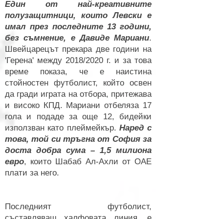
Един от най-креативните
полузащитници, които Левски е
имал през последните 13 години,
без съмнение, е Давиде Мариани
.
Швейцарецът прекара две години на
'Герена' между 2018/2020 г. и за това
време показа, че е наистина
стойностен футболист, който освен
да гради играта на отбора, притежава
и високо КПД. Мариани отбеляза 17
гола и подаде за още 12, бидейки
използван като плеймейкър.
Наред с
това, той си тръгна от София за
доста добра сума – 1,5 милиона
евро
, които Шабаб Ал-Ахли от ОАЕ
плати за него.
Последният футболист,
съставляващ халфовата линия, е