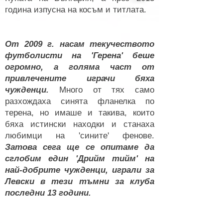
година изпусна на косъм и титлата.
От 2009 г. насам текучеството
футболисти на 'Герена' беше
огромно, а голяма част от
привлечените играчи бяха
чужденци.
Много от тях само
разхождаха синята фланелка по
терена, но имаше и такива, които
бяха истински находки и станаха
любимци на 'сините' фенове.
Затова сега ще се опитаме да
сглобим един 'Дрийм тийм' на
най-добрите чужденци, играли за
Левски в тези тъмни за клуба
последни 13 години.