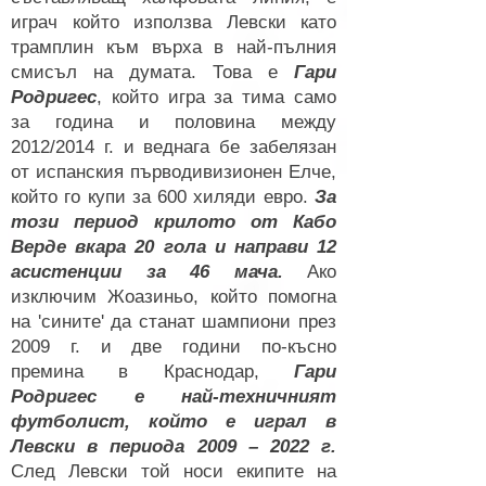
играч който използва Левски като
трамплин към върха в най-пълния
смисъл на думата. Това е
Гари
Родригес
, който игра за тима само
за година и половина между
2012/2014 г. и веднага бе забелязан
от испанския първодивизионен Елче,
който го купи за 600 хиляди евро.
За
този период крилото от Кабо
Верде вкара 20 гола и направи 12
асистенции за 46 мача.
Ако
изключим Жоазиньо, който помогна
на 'сините' да станат шампиони през
2009 г. и две години по-късно
премина в Краснодар,
Гари
Родригес е най-техничният
футболист, който е играл в
Левски в периода 2009 – 2022 г.
След Левски той носи екипите на