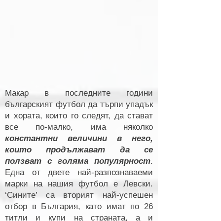
Макар в последните години
българският футбол да търпи упадък
и хората, които го следят, да стават
все по-малко, има няколко
константни величини в него,
които продължават да се
ползват с голяма популярност
.
Една от двете най-разпознаваеми
марки на нашия футбол е Левски.
‘Сините’ са вторият най-успешен
отбор в България, като имат по 26
титли и купи на страната, а и