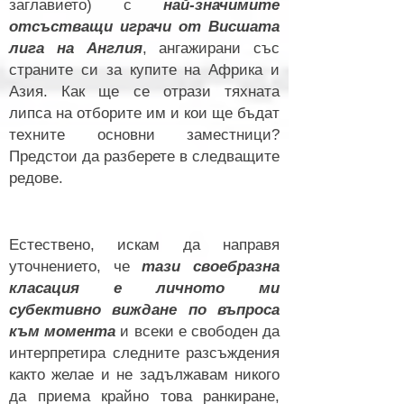
заглавието) с
най-значимите
отсъстващи играчи от Висшата
лига на Англия
, ангажирани със
страните си за купите на Африка и
Азия. Как ще се отрази тяхната
липса на отборите им и кои ще бъдат
техните основни заместници?
Предстои да разберете в следващите
редове.
Естествено, искам да направя
уточнението, че
тази своебразна
класация е личното ми
субективно виждане по въпроса
към момента
и всеки е свободен да
интерпретира следните разсъждения
както желае и не задължавам никого
да приема крайно това ранкиране,