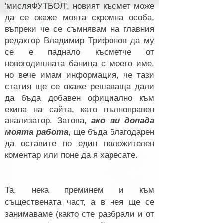
'мисляФУТБОЛ', новият късмет може
да се окаже моята скромна особа,
въпреки че се съмнявам на главния
редактор Владимир Трифонов да му
се е паднало късметче от
новогодишната баница с моето име,
но вече имам информация, че тази
статия ще се окаже решаваща дали
да бъда добавен официално към
екипа на сайта, като пълноправен
анализатор. Затова,
ако ви допада
моята работа
, ще бъда благодарен
да оставите по един положителен
коментар или поне да я харесате.
Та, нека преминем и към
съществената част, а в нея ще се
занимаваме (както сте разбрали и от