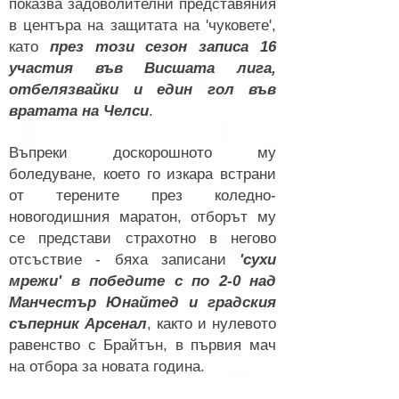
показва задоволителни представяния
в центъра на защитата на 'чуковете',
като
през този сезон записа 16
участия във Висшата лига,
отбелязвайки и един гол във
вратата на Челси
.
Въпреки доскорошното му
боледуване, което го изкара встрани
от терените през коледно-
новогодишния маратон, отборът му
се представи страхотно в негово
отсъствие - бяха записани
'сухи
мрежи' в победите с по 2-0 над
Манчестър Юнайтед и градския
съперник Арсенал
, както и нулевото
равенство с Брайтън, в първия мач
на отбора за новата година.