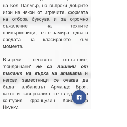
на Кол Палмър, но въпреки добрите
игри на някои от играчите, формата
на отбора буксува и за огромно
съжаление на техните
привърженици, те се намират едва в
средата на класирането към
момента.
Въпреки неговото отсъствие,
'лондончани'
не са лишени от
талант на върха на атаката
и
негови заместници се очаква да
бъдат албанецът Армандо Броя,
както и завърналият се след дълга
контузия французин Кристофър
Нкунку.