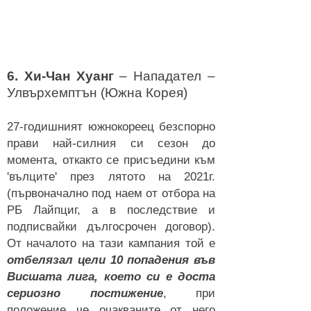
6. Хи-Чан Хуанг
– Нападател –
Улвърхемптън (Южна Корея)
27-годишният южнокореец безспорно
прави най-силния си сезон до
момента, откакто се присъедини към
'вълците' през лятото на 2021г.
(първоначално под наем от отбора на
РБ Лайпциг, а в последствие и
подписвайки дългосрочен договор).
От началото на тази кампания той е
отбелязал цели 10 попадения във
Висшата лига, което си е доста
сериозно постижение
, при
положение че очакваните от него