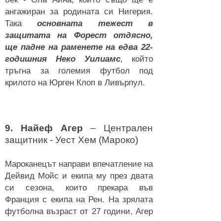
ангажиран за родината си Нигерия.
Така
основната тежест в
защитата на Форест отдясно,
ще падне на раменете на едва 22-
годишния Неко Уилиамс
, който
тръгна за големия футбол под
крилото на
Юрген Клоп в Ливърпул.
9. Найеф Агер
– Централен
защитник - Уест Хем (Мароко)
Мароканецът направи впечатление на
Дейвид Мойс и екипа му през двата
си сезона, които пре
кара във
Франция с екипа на Рен. На зрялата
футболна възраст от 27 години, Агер