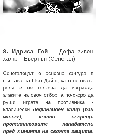
8. Идриса Гeй
– Дефанзивен
халф – Евертън (Сенегал)
Сенегалецът е основна фигура в
състава на Шон Дайш, като неговата
роля е
не толкова да изгражда
атаките на своя отбор, а по-скоро да
руши играта на противника -
класически
дефанзивен халф (ball
winner), който посреща
противниковите нападатели
пред линията на своята защита
.