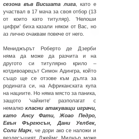
сезона във Висшата лига
, като е
участвал в 17 мача за своя отбор (13
от които като титуляр). 'Нелоши
цифри' биха казали някои от Вас, но
аз лично очаквам повече от него.
Мениджърът Роберто де Дзерби
няма да може да разчита и на
другото си титулярно крило –
котдивоарецът Симон Адингра, който
също ще се отзове към дълга за
родината си, на Африканската купа
на нациите. Но няма място за паника,
защото 'чайките' разполагат с
немалко
класни атакуващи играчи,
като Ансу Фати, Жоао Педро,
Евън Фъргюсън, Дани Уелбек,
Соли Марч
, че дори ако се наложи и
вездесъщият Джеймс Милнър може