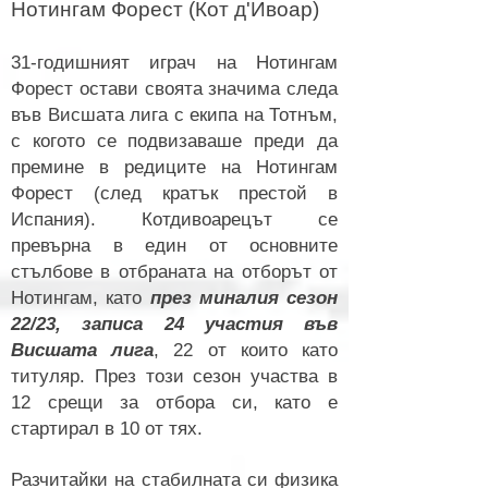
Нотингам Форест (Кот д'Ивоар)
31-годишният играч на Н
отингам
Форест остави своята значима следа
във Висшата лига с екипа на Тотнъм,
с когото се подвизаваше преди да
премине в редиците на Нотингам
Форест (след кратък престой в
Испания). Котдивоарецът се
превърна в един от основните
стълбове в отбраната на отборът от
Нотингам, като
през миналия
сезон
22/23, записа 24 участия във
Висшата лига
, 22 от които като
титуляр. През този сезон участва в
12 срещи за отбора си, като е
стартирал в 10 от тях.
Разчитайки на стабилната си физика