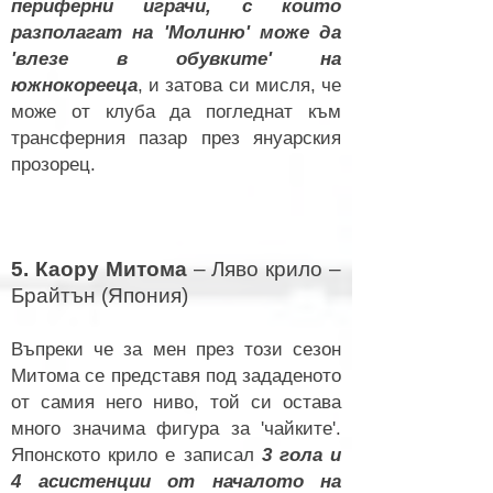
периферни играчи, с които
разполагат на 'Молиню' може да
'влезе в обувките' на
южнокорееца
, и затова си мисля, че
може от клуба да погледнат към
трансферния пазар през януарск
ия
прозорец.
5. Каору Митома
– Ляво крило –
Брайтън (Япония)
Въпреки че за мен през този сезон
Митома се представя под зададеното
от самия него ниво, той си остава
много значима фигура за 'чайките'.
Японското крило е записал
3 гола и
4 асистенции от началото на