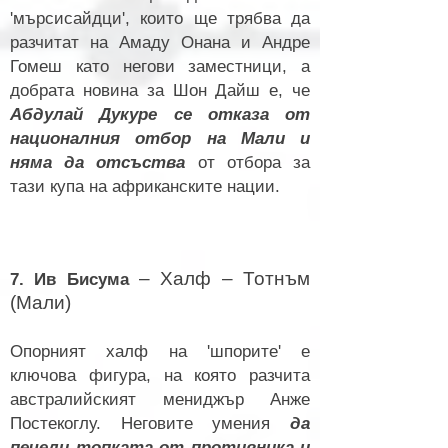
'мърсисайдци', които ще трябва да
разчитат на Амаду Онана и Андре
Гомеш като негови заместници, а
добрата новина за Шон Дайш е, че
Абдулай Дукуре се отказа от
националния отбор на Мали и
няма да отсъства
от отбора за
тази купа на африканските нации.
– Халф – Тотнъм
7. Ив Бисума
(Мали)
Опорният халф на 'шпорите' е
ключова фигура, на която разчита
австралийският мениджър Анже
Постекоглу. Неговите умения
да
печели топката от противника и