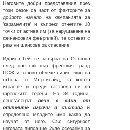
Неговите добри представяния през
този сезон са част от факторите за
доброто начало на кампанията за
'карамелите' и въпреки отнетите 10
точки от актива им (за нарушаване на
финансовия феърплей), те остават с
реални шансове за спасение.
Идриса Гей се завърна на Острова
след престой във френския гранд
ПСЖ и отново облече синия екип на
отбора от Мърсисайд, за когото
играеше и преди гастрола си по
френските терени. На 34 години,
сенегалецът
вече е един от
опитните играчи в състава
и
определено младите има какво да
научат от него. Със сигурност
неговата липса ще бъде осезаема за