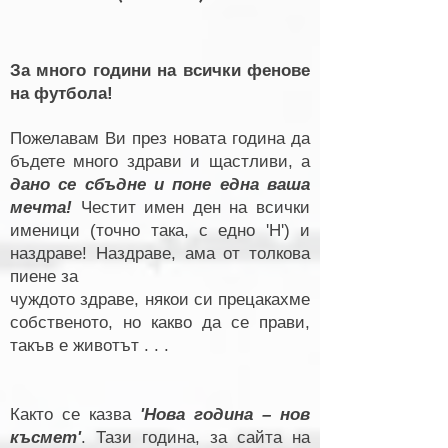
За много години на всички фенове
на футбола!
Пожелавам Ви през новата година да
бъдете много здрави и щастливи, а
дано се сбъдне и поне една ваша
мечта!
Честит имен ден на всички
именици (точно така, с едно 'Н') и
наздраве! Наздраве, ама от толкова
пиене за
чуждото здраве, някои си прецакахме
собственото, но какво да се прави,
такъв е животът . . .
Както се казва
'Нова година – нов
късмет'
. Тази година, за сайта на