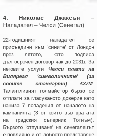
4. Николас Джаксън
–
Нападател – Челси (Сенегал)
22-годишният нап
адател се
присъедини към 'сините' от Лондон
през лятото, като подписа
дългосрочен договор чак до 2031г. За
неговите услуги
Челси плати на
Виляреал 'символичните' (за
своите стандарти) €37М
.
Талантливият голмайстор бързо се
отплати за гласуваното доверие като
наниза 7 попадения от началото на
кампанията (3 от които във вратата
на градския съперник Тотнъм).
Бързото 'отпуш
ване' на сенегалецът
е повлияно и от доброто представяне