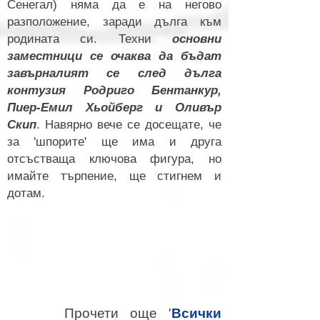
Сенегал) няма да е на негово
разположение, заради дълга към
родината си. Техни
основни
заместници се очаква да бъдат
завърналият се след дълга
контузия Родриго Бентанкур,
Пиер-Емил Хьойберг и Оливър
Скип
. Навярно вече се досещате, че
за 'шпорите' ще има и друга
отсъстваща ключова фигура, но
имайте търпение, ще стигнем и
дотам.
Прочети още '
Всички