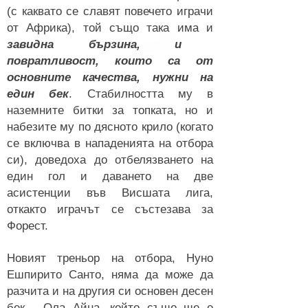
(с каквато се славят повечето играчи
от Африка), той също така има и
завидна бързина, и
повратливост, които са от
основните качества, нужни на
един бек
. Стабилността му в
наземните битки за топката, но и
набезите му по дясното крило (когато
се включва в нападенията на отбора
си), доведоха до отбелязването на
един гол и даването на две
асистенции във Висшата лига,
откакто играчът се състезава за
Форест.
Новият треньор на отбора, Нуно
Ешпирито Санто, няма да може да
разчита и на другия си основен десен
бек - Ола Айна, който също ще е