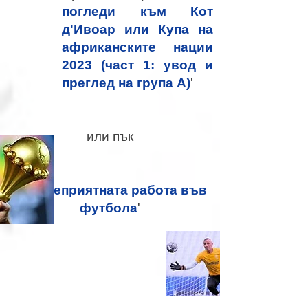
погледи към Кот
д'Ивоар или Купа на
африканските нации
2023 (част 1: увод и
преглед на група А)
'
или пък
'
Най-неприятната работа във
футбола
'