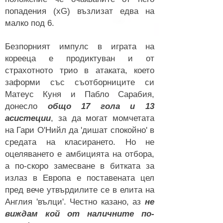
попадения (хG) възлизат едва на
малко под 6.
Безпорният импулс в играта на
корееца е продиктуван и от
страхотното трио в атаката, което
заформи със съотборниците си
Матеус Куня и Пабло Сарабия,
донесло
общо 17 гола и 13
асистеции
, за да могат момчетата
на Гари О'Нийл да 'дишат
спокойно' в
средата на класирането. Но не
оцеляването е амбицията на отбора,
а по-скоро замесване в битката за
излаз в Европа е поставената цел
пред вече утвърдилите се в елита на
Англия 'вълци'. Честно казано, аз
не
виждам кой от наличните по-