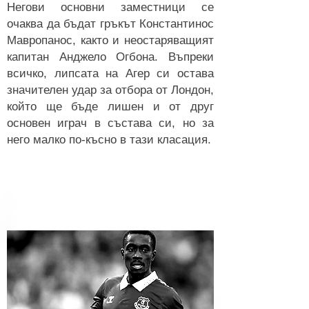
Негови основни заместници се
очаква да бъдат гръкът Константинос
Мавропанос, както и неостаряващият
капитан Анджело Огбона. Въпреки
всичко, липсата на Агер си остава
значителен удар за отбора от Лондон,
който ще бъде лишен и от друг
основен играч в състава си, но за
него малко по-късно в тази класация.