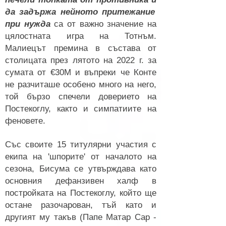
да задържа нейното притежание
при нужда
са от важно значение на
цялостната игра на Тотнъм.
Малиецът премина в състава от
столицата през лятото на 2022 г. за
сумата от €30М и въпреки че Конте
не разчиташе особено много на него,
той бързо спечели доверието на
Постекоглу, както и симпатиите на
феновете.
Със своите 15 титулярни участия с
екипа на 'шпорите' от началото на
сезона, Бисума се утвърждава като
основния дефанзивен халф в
постройката на Постекоглу, който ще
остане разочарован, тъй като и
другият му такъв (Папе Матар Сар -