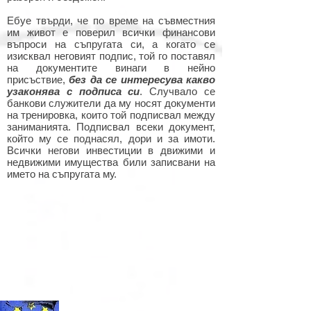
Ебуе твърди, че по време на съвместния
им живот е поверил всички финансови
въпроси на съпругата си, а когато се
изисквал неговият подпис, той го поставял
на документите винаги в нейно
присъствие,
без да се интересува какво
узаконява с подписа си
. Случвало се
банкови служители да му носят документи
на тренировка, които той подписвал между
заниманията. Подписвал всеки документ,
който му се поднасял, дори и за имоти.
Всички негови инвестиции в движими и
недвижими имущества били записвани на
името на съпругата му.