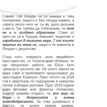
Самият той твърди, че се намира в това
положение, защото е бил твърде наивен, а
хората около него не са му дали разумни
съвети. Тук трябва да отбележим, че
той
не е и особено образован
.
Само от
престоя си в Турция, бившият защитник е
заработил 8 милиона евро, 7 от които
пратил на жена си
, защото тя живеела в
Лондон с децата им.
След като новината заля медийното
пространство, от Галатасарай обявиха, че
ще предложат работа на Ебуе като
треньор в школата им. Но злото никога не
идва само и проблемите продължават да
преследват Емануел. През лятото на 2018
той е арестуван по подозрение в умишлен
палеж и обидни реплики. През 2019 година
дава интервю във френска телевизия,
където заявява открито, че
все още се
бори с депресията и взема
антидепресанти
. За това допринася и
фактът, че освен тежкия развод,