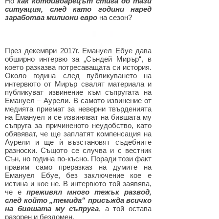
Но
как котдивоарецът стига до тази
ситуация, след като години наред
заработва милиони евро
на сезон?
През декември 2017г. Емануел Ебуе дава
обширно интервю за „Съндей Мирър“, в
което разказва потресаващата си история.
Около година след публикуването на
интервюто от Мирър свалят материала и
публикуват извинение към съпругата на
Емануел – Аурели. В самото извинение от
медията приемат за неверни твърденията
на Емануел и се извиняват на бившата му
съпруга за причиненото неудобство, като
обявяват, че ще заплатят компенсация на
Аурели и ще ѝ възстановят съдебните
разноски. Същото се случва и с вестник
Сън, но година по-късно. Поради този факт
правим само преразказ на думите на
Емануел Ебуе, без заключение кое е
истина и кое не. В интервюто той заявява,
че е
преживял много тежък развод,
след който „темида“ присъжда всичко
на бившата му съпруга
, а той остава
разорен и бездомен.