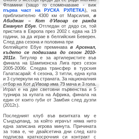
Фламини (защо го споменаваме - виж
първа част на РУСКА РУЛЕТКА
), на
приблизително 4300 км от Марсилия,
в
Абиджан – Кот д’Ивоар се ражда
Емануел Ебуе
. Отгледан от дядо си, той
пристига в Европа през 2002 г. едва на 19
години, за да играе в белгийския Беверен.
След два сезона и половина при
белгийците Ебуе преминава
в Арсенал,
където се подвизава до сезон
2010-
2011
г
. Титуляр е за артилеристите във
финала на Шампионска Лига през сезон
2005-2006
г. Следва трансфер в турския
Галатасарай: 4 сезона, 3 титли, една купа
и 3 суперкупи на страната. За националния
отбор на Кот д’Ивоар има 79 мача и 3 гола.
Играл е на две световни първенства и 5
турнира за купата на Африка, финала на
един от които губи от Замбия след дузпи
(2012г.).
Последният клуб във визитката му е
Съндърланд, за който играчът няма нито
една записана игрова минута. Причината
за това е, че двайсетина дни след като
подписва краткосрочния си контракт с