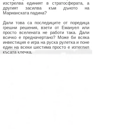
изстрелва единият в стратосферата, а
другият засилва към дъното на
Марианската падина?
Дали това са последиците от поредица
грешни решения, взети от Емануел или
просто вселената не работи така. Дали
всичко е предначертано? Може би всяка
инвестиция е игра на руска рулетка и поне
един на всеки шестима просто е изтеглил
късата клечка.