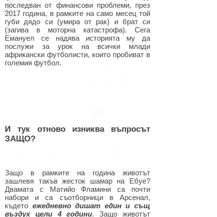
последван от финансови проблеми, през
2017 година, в рамките на само месец той
губи дядо си (умира от рак) и брат си
(загива в моторна катастрофа). Сега
Емануел се надява историята му да
послужи за урок на всички млади
африкански футболисти, които пробиват в
големия футбол.
И тук отново изниква въпросът
ЗАЩО?
Защо в рамките на година животът
зашлевя такъв жесток шамар на Ебуе?
Двамата с Матийо Фламини са почти
набори и са съотборници в Арсенал,
където
ежедневно дишат един и същ
въздух цели 4 години
. Защо животът