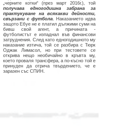
„черните котки“ (през март 2016г.), той
получава едногодишна забрана за
практукуване на всякакви дейности,
свързани с футбола
. Наказанието идва
защото Ебуе не е платил дължими суми на
бивш свой агент, а причината -
футболистът е изпаднал във финансови
затруднения. След като едногодишното му
наказание изтича, той се разбира с Тюрк
Оджак Лимасол, но при тестовете се
открива нещо необичайно в кръвта му,
което проваля трансфера, а по-късно той е
принуден да отрича твърдението, че е
заразен със СПИН.