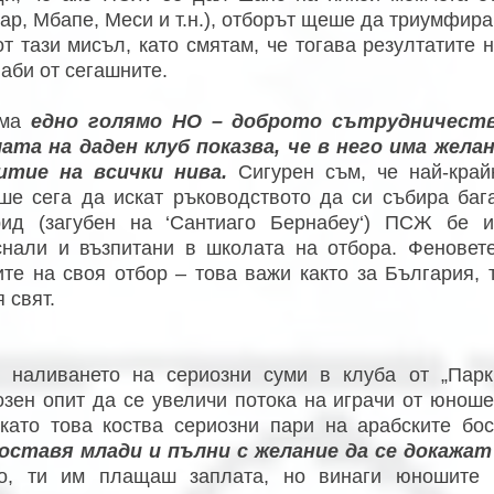
ар, Мбапе, Меси и т.н.), отборът щеше да триумфир
от тази мисъл, като смятам, че тогава резултатите
аби от сегашните.
има
едно голямо НО – доброто сътрудничест
ата на даден клуб показва, че в него има жела
итие на всички нива.
Сигурен съм, че най-край
ше сега да искат ръководството да си събира баг
ид (загубен на ‘Сантиаго Бернабеу‘) ПСЖ бе и
снали и възпитани в школата на отбора. Феновет
ите на своя отбор – това важи както за България, 
 свят.
 наливането на сериозни суми в клуба от „Парк
озен опит да се увеличи потока на играчи от юно
 като това коства сериозни пари на арабските бо
оставя млади и пълни с желание да се докажат
о, ти им плащаш заплата, но винаги юношите 