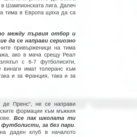
а в Шампионската лига. Далеч
 на тима в Европа щяха да са
во между първия отбор и
ние да се направи сериозно
ните привърженици на тима
ажа, ако в мача срещу Реал
злязъл с 6-7 футболисити,
е винаги имат толеранс към
така и за Франция, така и за
 де Пренс“, не се направи
шеските формации към мъжкия
сове.
Все пак школата ти
 футболисти, за без пари
.
на даден клуб в началото