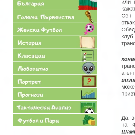
или 
кажа
Сен 
отка
Обе
клу
тран
кон
тран
аген
визи
може
прив
Да, 
на Ф
Шамп