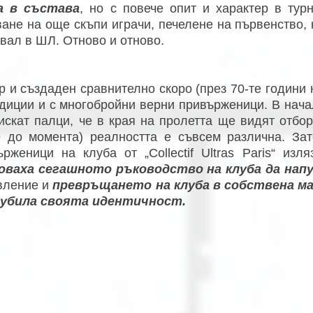
а в състава
, но с повече опит и характер в тур
ване на още скъпи играчи, печелене на първенство,
овал в ШЛ. Отново и отново.
р и създаден сравнително скоро (през 70-те години
адиции и с многобройни верни привърженици. В нача
тискат палци, че в края на пролетта ще видят отбо
е до момента) реалността е съвсем различна. Зат
ърженици на клуба от „Collectif Ultras Paris“ изл
оваха сегашното ръководство на клуба да нап
вление и
превръщането на клуба в собствена ма
губила своята идентичност.