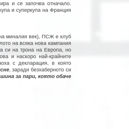
нира и се започва отначало.
 купа и суперкупа на Франция
 на миналия век), ПСЖ е клуб
лото на всяка нова кампания
ра си на трона на Европа, но
ова и наскоро най-крайните
язоха с декларация, в която
усне
, заради безхаберното си
шина за пари, която обаче