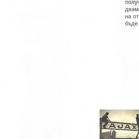
полу
двам
на от
бъде