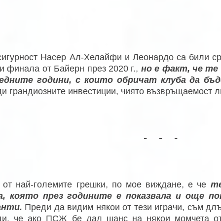
сигурност Насер Ал-Хелайфи и Леонардо са били с
и финала от Байерн през 2020 г.,
но е факт, че те
едните години, с които обричат клуба да бъ
ди грандиозните инвестиции, чиято възвръщаемост л
- - -
 от най-големите грешки, по мое виждане, е че
те
а, която през годините е показвала и още по
нти.
Преди да видим някои от тези играчи, съм длъ
ди, че ако ПСЖ бе дал шанс на някои момчета о