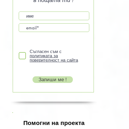
в пощата ти !
Съгласен съм с
политиката за
поверителност на сайта
Запиши ме !
Помогни на проекта