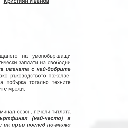
Кристиян Иванов
щането на умопобъркващи
тически заплати на свободни
а имената с най-добрите
ако ръководството пожелае,
 побърка тотално техните
ите мрежи.
зминал сезон, печели титлата
ъртфинал (най-често) в
 на пръв поглед по-малко