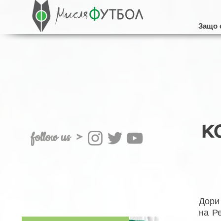
Защо 
к
follow us >
Дори
на Р