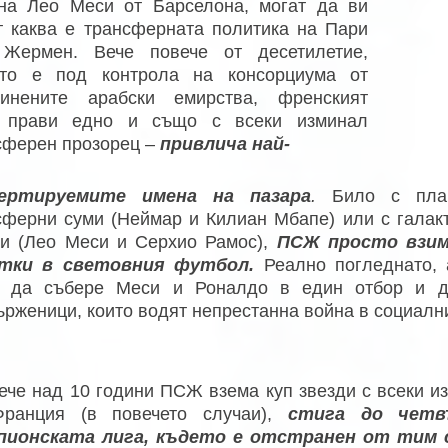
на Лео Меси от Барселона, могат да ви
т каква е трансферната политика на Пари
Жермен. Вече повече от десетилетие,
кто е под контрола на консорциума от
динените
арабски емирства, френският
б
прави едно и също с всеки изминал
сферен
прозорец –
привлича най-
вертируемите имена на пазара
.
Било с пла
сферни суми (Неймар и Килиан Мбапе) или с галак
ти (Лео Меси и Серхио Рамос),
ПСЖ просто взим
тки в световния футбол.
Реално погледнато, 
 да събере Меси и Роналдо в един отбор и да
ърженици, които водят непрестанна война в социалн
вече над 10 години ПСЖ взема куп звезди с всеки и
ранция (в повечето случаи),
стига до четв
ионската лига, където е отстранен от тим с