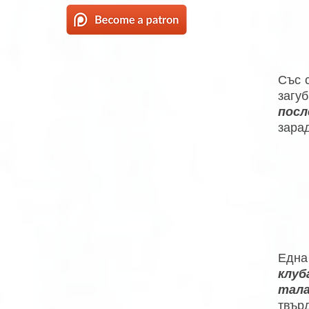
Със 
загуб
посл
зара
Една
клуб
тала
твър