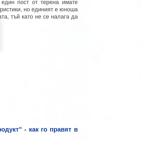
 един пост от терена имате
еристики, но единият е юноша
та, тъй като не се налага да
одукт" - как го правят в