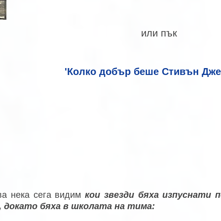
или пък
'Колко добър беше Стивън Дже
ва нека сега видим
кои звезди бяха изпуснати 
 докато бяха в школата на тима: