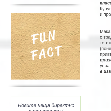
клас
Купу
и пр
FUN
Мака
с тр
те с
FACT
(пон
прив
приз
упра
е из
Новите неща директно