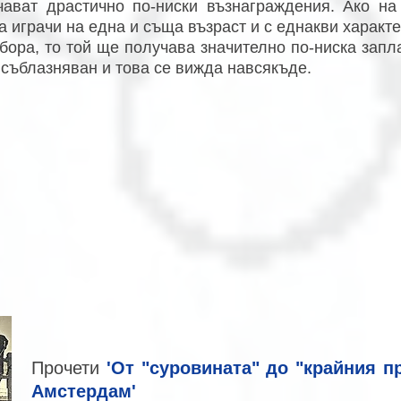
чават драстично по-ниски възнаграждения. Ако на
а играчи на една и съща възраст и с еднакви характ
бора, то той ще получава значително по-ниска запла
 съблазняван и това се вижда навсякъде.
Прочети
'От "суровината" до "крайния пр
Амстердам'