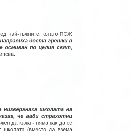
ред най-тъжните, когато ПСЖ
 направиха доста грешки в
де осмиван по целия свят
,
ипсва.
 низвергнаха школата на
казва, че вади страхотни
жен да кажа - няма как да се
т школата (вместо да взема