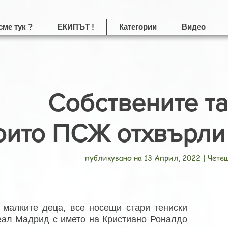
сме тук ?
ЕКИПЪТ !
Категории
Видео
Собствените та
оито ПСЖ отхвърли 
публикувано на 13 Април, 2022 | Чете
 малките деца, все носещи стари тениски
еал Мадрид с името на Кристиано Роналдо