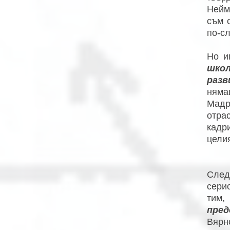
Нейм
съм 
по-сл
Но 
школ
разв
няма
Мадр
отра
кадр
целия
След
сери
тим,
пред
Вярн