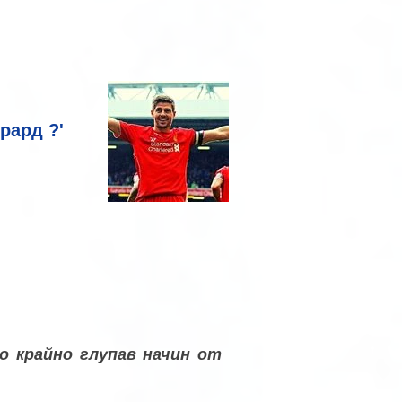
рард ?'
по крайно глупав начин от