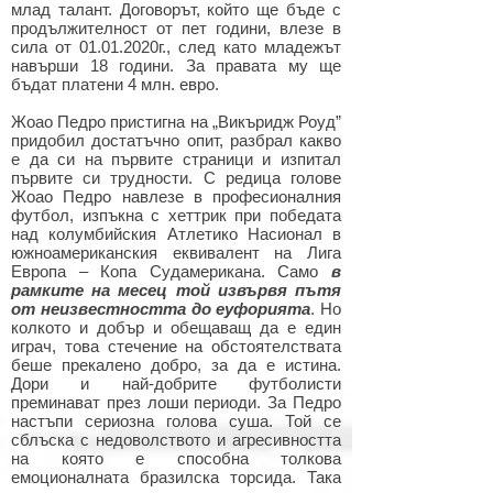
млад талант. Договорът, който ще бъде с
продължителност от пет години, влезе в
сила от
01.01.2020
г., след като младежът
навърши 18 години. За правата му ще
бъдат платени 4 млн. евро.
Жоао Педро пристигна на „Викъридж Роуд”
придобил достатъчно опит, разбрал какво
е да си на първите страници и изпитал
първите си трудности. С редица голове
Жоао Педро навлезе в професионалния
футбол, изпъкна с хеттрик при победата
над колумбийския Атлетико Насионал в
южноамериканския еквивалент на Лига
Европа – Копа Судамерикана. Само
в
рамките на месец той извървя пътя
от неизвестността до еуфорията
. Но
колкото и добър и обещаващ да е един
играч, това стечение на обстоятелствата
беше прекалено добро, за да е истина.
Дори и най-добрите футболисти
преминават през лоши периоди. За Педро
настъпи сериозна голова суша. Той се
сблъска с недоволството и агресивността
на която е способна толкова
емоционалната бразилска торсида. Така