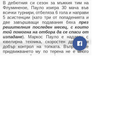
В дебютния си сезон за мъжкия тим на
Флуминензе, Пауло изигра 30 мача във
всички турнири, отбеляза 6 гола и направи
5 асистенции (като три от попаденията и
две завършващи подавания бяха
през
решителния последен месец, с които
той помогна на отбора да се спаси от
изпадане
).
Маркос Пауло е надарен с
ювелирна техника, скоростен дрибъл и
добър контрол на топката. Въпреки, че
придвижването му по терена не е много
грациозно, той е много ефективен играч –
притежава завиден завършващ удар и
физическа сила
, която му помага при
играта с глава и при умението му да пази
коженото кълбо. Силна страна му е и
отборната работа. По стил на игра
футболните анализатори го сравняват с
Адриано.