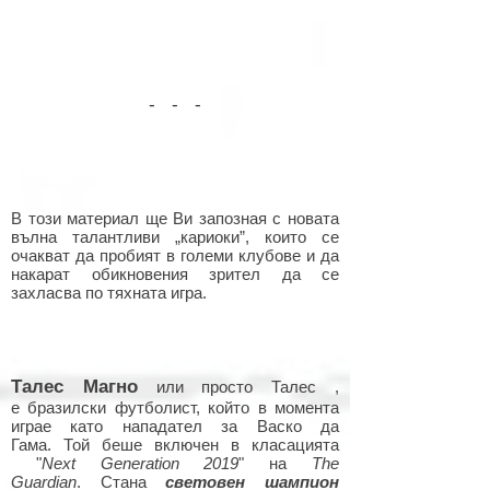
- - -
В този материал ще Ви запозная с новата
вълна талантливи „кариоки”, които се
очакват да пробият в големи клубове и да
накарат обикновения зрител да се
захласва по тяхната игра.
Талес Магно
или просто Талес ,
е бразилски футболист, който в момента
играе като нападател за Васко да
Гама. Той беше включен в класацията
"
Next Generation 2019
" на
The
Guardian
. Стана
световен шампион