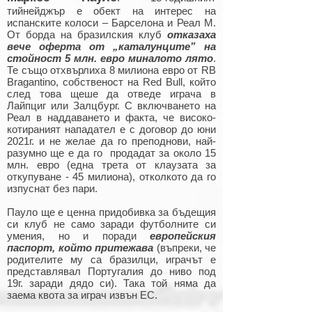
тийнейджър е обект на интерес на
испанските колоси – Барселона и Реал М.
От борда на бразилския клуб
отказаха
вече оферта от „каталунците” на
стойност 5 млн. евро миналото лято
.
Те също отхвърлиха 8 милиона евро от RB
Bragantino, собственост на Red Bull, който
след това щеше да отведе играча в
Лайпциг или Залцбург. С включването на
Реал в наддаването и факта, че високо-
котираният нападател е с договор до юни
2021г. и не желае да го преподнови, най-
разумно ще е да го продадат за около 15
млн. евро (една трета от клаузата за
откупуване - 45 милиона), отколкото да го
изпуснат без пари.
Пауло ще е ценна придобивка за бъдещия
си клуб не само заради футболните си
умения, но и поради
европейския
паспорт, който притежава
(въпреки, че
родителите му са бразилци, играчът е
представлявал Португалия до ниво под
19г. заради дядо си). Така той няма да
заема квота за играч извън ЕС.