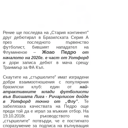
Рение ще последва на „Стария континент”
друг дебютирал в Бразилската Серия А
през последното първенство
футболист, бившият нападател на
Жоао Педро
Флуминензе –
от
началото на 2020г. е част от Уотфорд
и дори записа дебют в мача срещу
Транмиър за ФА Къп.
Скаутите на „стършелите” имат изградени
добри взаимоотношения с популярния
бразилски клуб: един от
най-
атрактивните млади футболисти
във Висшата Лига - Ричарлисон дойде
в Уотфорд точно от „Флу”
. Те
забелязаха качествата на Педро още
преди той да е играл за мъжкия отбор. На
19.10.2018
г. ръководството на
„стършелите” потвърди, че е постигнато
споразумение за подписа на вълнуващия