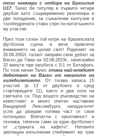
този ноември с отбора на Бразилия
U17
. Талес бе титуляр в първите четири
двубоя като същевременно реализира и
две попадения, за съжаление контузия в
тазобедрената става спря по-нататъшното
му участие.
През този сезон той изгря на бразилската
футболна сцена и вече привлече
вниманието на целия свят! Роденият на
26.06.2002
г. талант направи своя дебют за
Васко да Гама на
02.06.2019
г., записвайки
32 минути при загубата с 0:1 от Ботафого.
По този начин Талес
стана най-младият
дебютант на Васко от началото на
хилядолетието
. От тогава записа 15
участия (в 13 от двубоите е сред
стартиращите 11), както и два гола на
сметката си. Под вещото ръководство на
известният и много опитен наставник
Вандерлей Люксембурго, нападателят
успя да разкрие голяма част от своя
потенциал. Впечатли с креативност и
техника, типични само за един футболист
от „страната на кафето”. Неговите
зрелищни изпълнения (любимият му трик