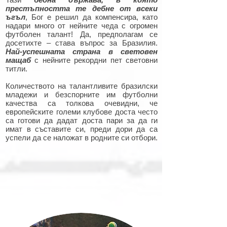
престъпността те дебне от всеки
ъгъл
, Бог е решил да компенсира, като
надари много от нейните чеда с огромен
футболен талант!
Да, предполагам се
досетихте – става въпрос за Бразилия.
Най-успешната страна в световен
мащаб
с нейните рекордни пет световни
титли.
Количеството на талантливите бразилски
младежи и безспорните им футболни
качества са толкова очевидни, че
европейските големи клубове доста често
са готови да дадат доста пари за да ги
имат в съставите си, преди дори да са
успели да се наложат в родните си отбори.