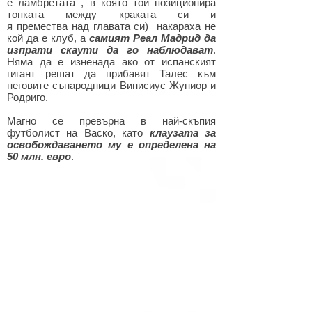
е ламбретата , в която той позиционира
топката между краката си и
я премества над главата си) накараха не
кой да е клуб, а
самият Реал Мадрид да
изпрати скаути да го наблюдават
.
Няма да е изненада ако от испанският
гигант решат да прибавят Талес към
неговите сънародници Винисиус Жуниор и
Родриго.
Магно се превърна в най-скъпия
футболист на Васко, като
клаузата за
освобождаването му е определена на
50 млн. евро
.