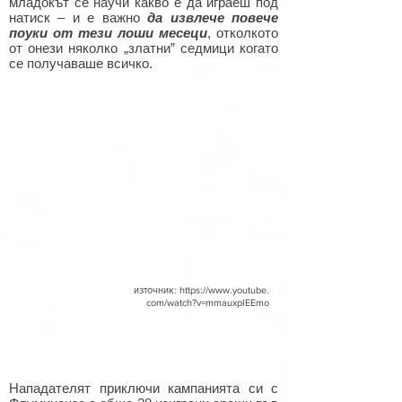
младокът се научи какво е да играеш под
натиск – и е важно
да извлече повече
поуки от тези лоши месеци
, отколкото
от онези няколко „златни” седмици когато
се получаваше всичко.
източник:
https://www.youtube.
com/watch?v=mmauxpIEEmo
Нападателят приключи кампанията си с