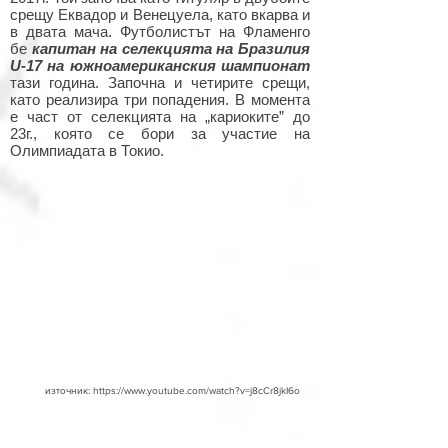
срещу Еквадор и Венецуела, като вкарва и
в двата мача. Футболистът на Фламенго
бе
капитан на селекцията на Бразилия
U-17 на южноамериканския шампионат
тази година. Започна и четирите срещи,
като реализира три попадения. В момента
е част от селекцията на „кариоките” до
23г., която се бори за участие на
Олимпиадата в Токио.
източник:
https://www.youtube.com/watch?v=j8cCr8jkI6o