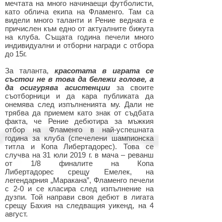
мечтата на много начинаещи футболисти,
като облича екипа на Фламенго. Там са
видели много таланти и Рение веднага е
причислен към едно от актуалните бижута
на клуба. Същата година печели много
индивидуални и отборни награди с отбора
до 15г.
За таланта,
красотата в играта се
състои не в това да бележи голове, а
да осигурява асистенции
за своите
съотборници и да кара публиката да
онемява след изпълненията му. Дали не
трябва да приемем като знак от съдбата
факта, че Рение дебютира за мъжкия
отбор на Фламенго в най-успешната
година за клуба (спечелени шампионска
титла и Копа Либертадорес). Това се
случва на 31 юли 2019 г. в мача – реванш
от 1/8 финалите на Копа
Либертадорес срещу Емелек, на
легендарния „Маракана”, Фламенго печели
с 2-0 и се класира след изпълнение на
дузпи. Той направи своя дебют в лигата
срещу Бахия на следващия уикенд, на 4
август.