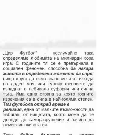
„Цар Футбол” - неслучайно така
определяме любимата на милиарди хора
игра. С годините тя се е превърнала в
социален феномен, способна
да накара
живота в определени моменти да спре
,
нищо друго да няма значение и от изхода
на даден мач или турнир феновете да
изпаднат в небивала еуфория или силна
тъга. Има една страна за която горните
изречения са в сила в най-голяма степен.
Там
футбола открай време е
религия
, една от малките възможности да
избягаш от нищетата, която може да те
доведе до саморазрушение и начина да
осмислиш живота си.
Тази
бедна държава, в която