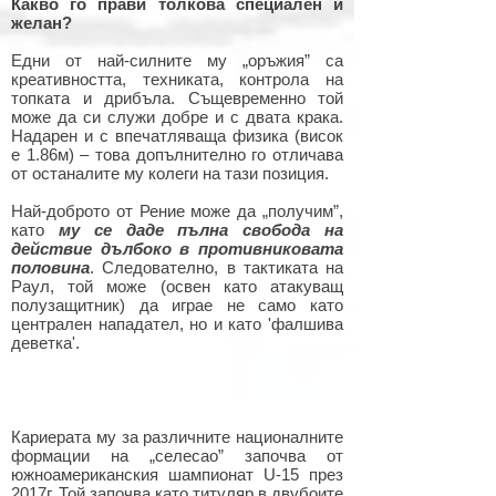
Какво го прави толкова специален и
желан?
Едни от най-силните му „оръжия” са
креативността, техниката, контрола на
топката и дрибъла. Същевременно той
може да си служи добре и с двата крака.
Надарен и с впечатляваща физика (висок
е 1.86м) – това допълнително го отличава
от останалите му колеги на тази позиция.
Най-доброто от Рение може да „получим”,
като
му се даде пълна свобода на
действие дълбоко в противниковата
половина
. Следователно, в тактиката на
Раул, той може (освен като атакуващ
полузащитник) да играе не само като
централен нападател, но и като 'фалшива
деветка'.
Кариерата му за различните националните
формации на „селесао” започва от
южноамериканския шампионат U-15 през
2017г. Той започва като титуляр в двубоите