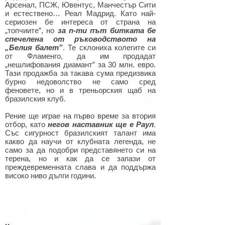
Арсенал, ПСЖ, Ювентус, Манчестър Сити
и естествено… Реал Мадрид. Като най-
сериозен бе интереса от страна на
„топчиите”, но
за n-ти път битката бе
спечелена от ръководството на
„Белия балет”
. Те склониха колегите си
от Фламенго, да им продадат
„нешлифования диамант” за 30 млн. евро.
Тази продажба за такава сума предизвика
бурно недоволство не само сред
феновете, но и в треньорския щаб на
бразилския клуб.
Рение ще играе на първо време за втория
отбор, като
негов наставник ще е Раул
.
Със сигурност бразилският талант има
какво да научи от клубната легенда, не
само за да подобри представянето си на
терена, но и как да се запази от
преждевременната слава и да поддържа
високо ниво дълги години.