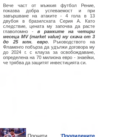
Вече част от мъжкия футбол Рение,
показва добра успеваемост и при
завършване на атаките - 4 гола в 13
двубоя в бразилската Серия А. Като
следствие, цената му започва да расте
главоломно -
в рамките на четири
месеца MV (market value) му скача от 3
до 25 млн. евро
. Ръководството на
Фламенго побърза да удължи договора му
до 2024 г. с клауза за освобождаване,
определена на 70 милиона евро - знаейки,
че трябва да защитят инвестицията си.
Прочети '
Пропилените