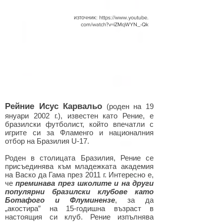
източник:
https://www.youtube.
com/watch?v=iZMqWYN_-Qk
Рейние Исус Карвальо
(роден на 19
януари 2002 г.), известен като Рение, е
бразилски футболист, който впечатли с
игрите си за Фламенго и националния
отбор на Бразилия U-17.
Роден в столицата Бразилия, Рение се
присъединява към младежката академия
на Васко да Гама през 2011 г. Интересно е,
че
преминава през школите и на други
популярни бразилски клубове като
Ботафого и Флуминензе
, за да
„акостира” на 15-годишна възраст в
настоящия си клуб. Рение изпълнява