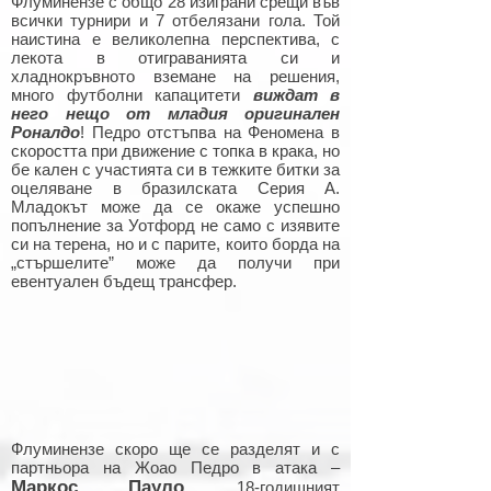
Флуминензе с общо 28 изиграни срещи във
всички турнири и 7 отбелязани гола. Той
наистина е великолепна перспектива, с
лекота в отиграванията си и
хладнокръвното вземане на решения,
много футболни капацитети
виждат в
него нещо от младия оригинален
Роналдо
!
Педро отстъпва на Феномена в
скоростта при движение с топка в крака, но
бе кален с участията си в тежките битки за
оцеляване в бразилската Серия А.
Младокът може да се окаже успешно
попълнение за Уотфорд не само с изявите
си на терена, но и с парите, които борда на
„стършелите” може да получи при
евентуален бъдещ трансфер.
Флуминензе скоро ще се разделят и с
партньора на Жоао Педро в атака –
Маркос Пауло
. 18-годишният