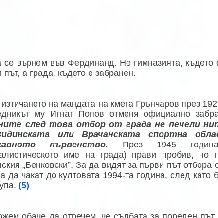
 се върнем във Фердинанд. Не гимназията, където
 път, а града, където е забранен.
изтичането на мандата на кмета Грънчаров през 192
едникът му Игнат Попов отменя официално забр
ните след това отбор от града не печели н
Видинската или Врачанската спортна обл
жавното първенство.
През 1945 година 
иалистическото име на града) прави пробив, но 
ския „Бенковски”. За да видят за първи път отбора с
а да чакат до култовата 1994-та година, след като 
рупа.
(5)
жем обаче да отречем, че съдбата за пореден път 