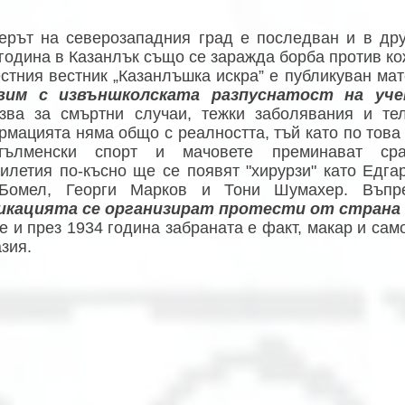
ерът на северозападния град е последван и в друг
година в Казанлък също се заражда борба против ко
стния вестник „Казанлъшка искра” е публикуван ма
вим с извъншколската разпуснатост на уче
азва за смъртни случаи, тежки заболявания и те
мацията няма общо с реалността, тъй като по тов
тълменски спорт и мачовете преминават сра
илетия по-късно ще се появят "хирурзи" като Едга
Бомел, Георги Марков и Тони Шумахер. Въпр
икацията се организират протести от страна
е и през 1934 година забраната е факт, макар и сам
зия.