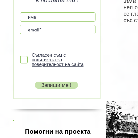
в пощата ти !
307а
нея о
се гл
със с
Съгласен съм с
политиката за
поверителност на сайта
Запиши ме !
Помогни на проекта