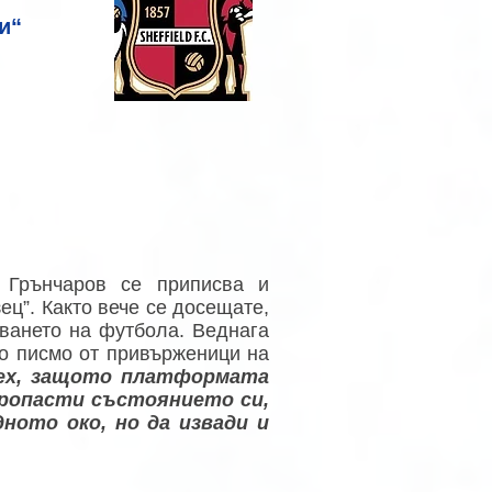
и“
а Грънчаров се приписва и
ец”. Както вече се досещате,
уването на футбола. Веднага
но писмо от привърженици на
пех, защото платформата
опропасти състоянието си,
дното око, но да извади и