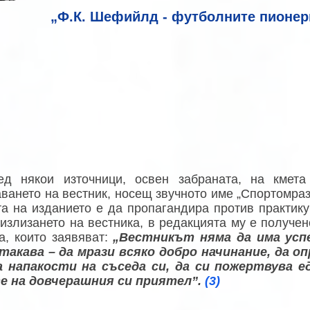
„Ф.К. Шефийлд - футболните пионер
ед някои източници, освен забраната, на кмет
ването на вестник, носещ звучното име „Спортомраз
а на изданието е да пропагандира против практик
излизането на вестника, в редакцията му е получе
а, които заявяват:
„Вестникът няма да има ус
 такава – да мрази всяко добро начинание, да 
а напакости на съседа си, да си пожертвува е
е на довчерашния си приятел”.
(3)