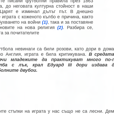
ите писани футболни правила през 1863
а, до неговата културна стойност в наши
 Царят е изминал дълъг път. В днешно
 играта с коженото кълбо е причина, както
бухването на войни
(1)
, така и за поставяне
сновите на нова религия
(2)
. Разбира се,
а за почитателите
тбола невинаги са били розови, като дори в дома
о Англия, играта е била критикувана.
В средата
рчи младежите да практикуват много по-
лба с лък, крал Едуард III дори издава д
олните двубои.
ите стъпки на играта у нас също не са лесни. Дем