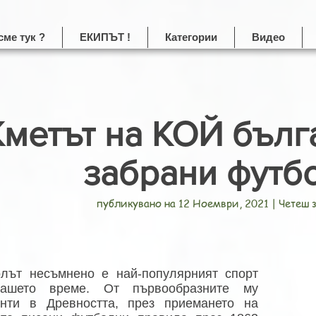
сме тук ?
ЕКИПЪТ !
Категории
Видео
Кметът на КОЙ бълг
забрани футбо
публикувано на 12 Ноември, 2021 | Четеш 
лът несъмнено е най-популярният спорт
ашето време. От първообразните му
анти в Древността, през приемането на