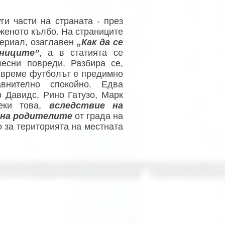
и части на страната - през
женото кълбо. На страниците
териал, озаглавен
„Как да се
ниците”
, а в статията се
лесни повреди. Разбира се,
а време футболът е предимно
внително спокойно. Едва
р Давидс, Рино Гатузо, Марк
еки това,
вследствие на
 на родителите
от града на
о за територията на местната