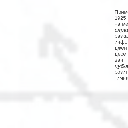
Прим
1925 
на ме
спра
разк
инфор
джен
десет
ван 
публ
розит
гимна