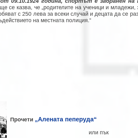
 от 09.10.1924 година, спортът е забранен н
ще се казва, че „родителите на ученици и младежи,
обяват с 250 лева за всеки случай и децата да се ра
ъдействието на местната полиция.”
„
Алената пеперуда
“
Прочети
или пък