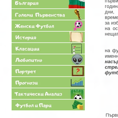
първ
годин
дни,
време
за из
на о
нещат
на фу
именн
насъ
стре
футб
Първ