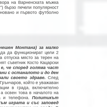
вора на Варненската мъжка
п”) бързо печели популярност
сновано и първото футболно
днешен Монтана) за малко
да да функционират цели 2
а отпуска място за терен на
ият съветник Косто Кацарски
е, че според голяма част
ни с останалото и до ден
али своето здраве.
След
 Грънчаров, който е уважаван
ации в града, включително
 а освен това в началото на
фа и телефона.
Политикът
към играта и със заповед