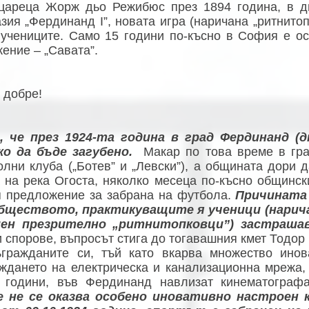
цареца Жорж дьо Режибюс през 1894 година, в д
зия „Фердинанд I”, новата игра (наричана „ритнито
 учениците. Само 15 години по-късно в София е о
ение – „Савата”.
 добре!
, че през 1924-та година в град Фердинанд (
ко да бъде загубено.
Макар по това време в гра
лни клуба („Ботев” и „Левски”), а общината дори д
 на река Огоста, няколко месеца по-късно общинск
я предложение за забрана на футбола.
Причината 
бществото, практикуващите я ученици (нарича
ен презрително „ритнитопковци”) застрашав
 спорове, въпросът стига до тогавашния кмет Тодор
ъгражданите си, тъй като вкарва множество инов
ждането на електрическа и канализационна мрежа,
е години, във Фердинанд навлизат кинематогра
е не се оказва особено иновативно настроен 