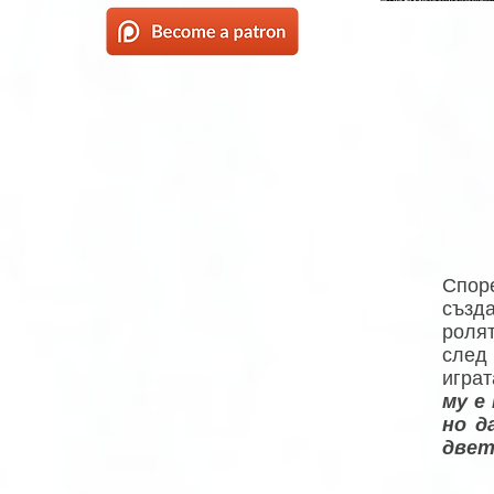
Спор
създа
ролят
след 
играт
му е
но д
двет