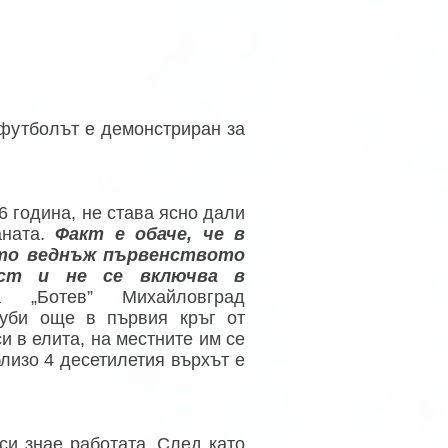
 футболът е демонстриран за
6 година, не става ясно дали
аната.
Факт е обаче, че в
ито веднъж първенството
аст и не се включва в
„Ботев” Михайловград
губи още в първия кръг от
и в елита, на местните им се
близо 4 десетилетия върхът е
си знае работата. След като