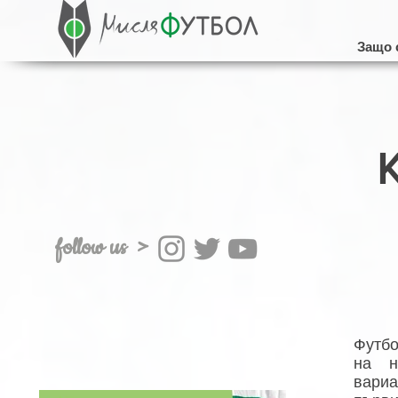
Защо 
follow us >
Футбо
на н
вари