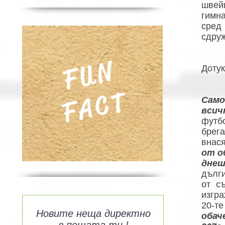
швей
гимна
сред
сдруж
FUN
Дотук
FACT
Само
всич
футбо
брега
внас
от о
днеш
дълги
от с
изгра
20-т
Новите неща директно
обач