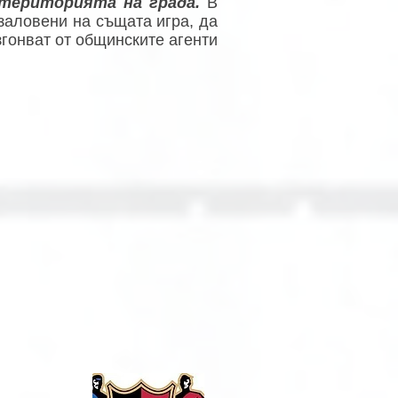
а територията на града.
В
 заловени на същата игра, да
згонват от общинските агенти