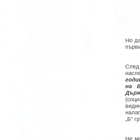
Но да
първи
След 
насл
годи
на 
Дър
(соц
видин
налаг
„Б” г
Не мо