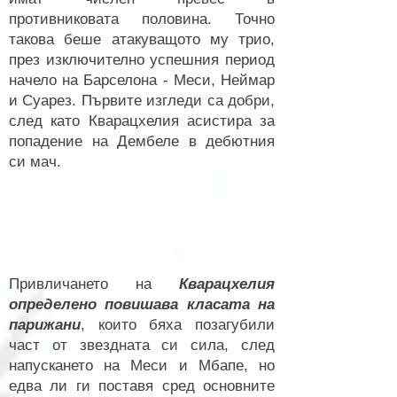
противниковата половина. Точно
такова беше атакуващото му трио,
през изключително успешния период
начело на Барселона - Меси, Неймар
и Суарез. Първите изгледи са добри,
след като Кварацхелия асистира за
попадение на Дембеле в дебютния
си мач.
Привличането на
Кварацхелия
определено повишава класата на
парижани
, които бяха позагубили
част от звездната си сила, след
напускането на Меси и Мбапе, но
едва ли ги поставя сред основните