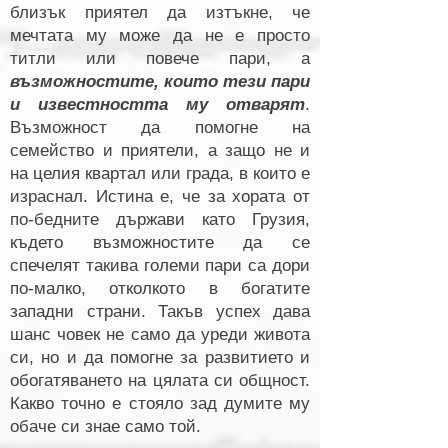
близък приятел да изтъкне, че
мечтата му може да не е просто
титли или повече пари, а
възможностите, които тези пари
и известността му отварят
.
Възможност да помогне на
семейство и приятели, а защо не и
на целия квартал или града, в които е
израснал. Истина е, че за хората от
по-бедните държави като Грузия,
където възможностите да се
спечелят такива големи пари са дори
по-малко, отколкото в богатите
западни страни. Такъв успех дава
шанс човек не само да уреди живота
си, но и да помогне за развитието и
обогатяването на цялата си общност.
Какво точно е стояло зад думите му
обаче си знае само той.