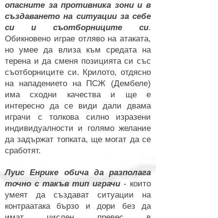
опасните за противника зони и в
създаването на ситуации за себе
си и съотборниците си
.
Обикновено играе отляво на атаката,
но умее да влиза към средата на
терена и да сменя позицията си със
съотборниците си. Крилото, отдясно
на нападението на ПСЖ (Дембеле)
има сходни качества и ще е
интересно да се види дали двама
играчи с толкова силно изразени
индивидуалности и голямо желание
да задържат топката, ще могат да се
сработят.
Луис Енрике обича да разполага
точно с такъв тип играчи
- които
умеят да създават ситуации на
контраатака бързо и дори без да
имат числен превес в