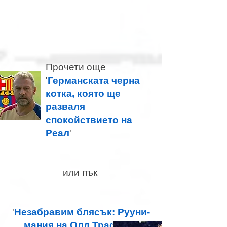
Прочети още
'
Германската черна
котка, която ще
разваля
спокойствието на
Реал
'
или пък
'
Незабравим блясък: Рууни-
мания на Олд Трафорд
'