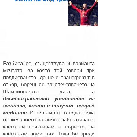
Разбира се, съществува и варианта
мечтата, за която той говори при
подписването, да не е трансферът в
отбор, борещ се за спечелването на
Шампионската лига, а
десетократното увеличение на
заплата, което е получил, според
медиите
. И не само от гледна точка
на желанието за лично забогатяване,
което си признавам е първото, за
което сам помислих. Това бе преди