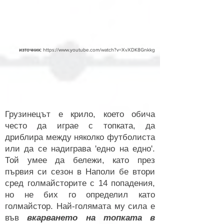
източник
:
https://www.youtube.com/watch?v=XvXDK8Gnkkg
Грузинецът е крило, което обича
често да играе с топката, да
дриблира между няколко футболиста
или да се надиграва 'едно на едно'.
Той умее да бележи, като през
първия си сезон в Наполи бе втори
сред голмайсторите с 14 попадения,
но не бих го определил като
голмайстор. Най-голямата му сила е
във
вкарването на топката в