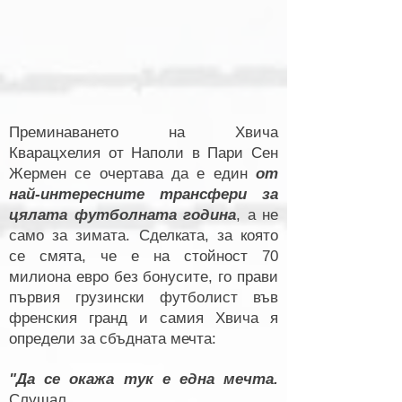
Преминаването на Хвича
Кварацхелия от Наполи в Пари Сен
Жермен се очертава да е един
от
най-интересните трансфери за
цялата футболната година
, а не
само за зимата. Сделката, за която
се смята, че е на стойност 70
милиона евро без бонусите, го прави
първия грузински футболист във
френския гранд и самия Хвича я
определи за сбъдната мечта:
"Да се окажа тук е една мечта.
Слушал