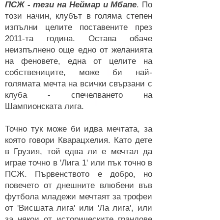
ПСЖ - тези на Неймар и Мбапе
. По
този начин, клубът в голяма степен
изпълни целите поставените през
2011-та година. Остава обаче
неизпълнено още едно от желанията
на феновете, една от целите на
собствениците, може би най-
голямата мечта на всички свързани с
клуба - спечелването на
Шампионската лига.
Точно тук може би идва мечтата, за
която говори Кварацхелия. Като дете
в Грузия, той едва ли е мечтал да
играе точно в 'Лига 1' или пък точно в
ПСЖ. Първенството е добро, но
повечето от днешните влюбени във
футбола младежи мечтаят за трофеи
от 'Висшата лига' или 'Ла лига', или
за някои от историческите грандове