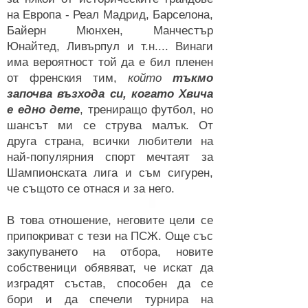
на Европа - Реал Мадрид, Барселона,
Байерн Мюнхен, Манчестър
Юнайтед, Ливърпул и т.н.... Винаги
има вероятност той да е бил пленен
от френския тим,
който
тъкмо
започва възхода си, когато Хвича
е едно дете
, трениращо футбол, но
шансът ми се струва малък. От
друга страна, всички любители на
най-популярния спорт мечтаят за
Шампионската лига и съм сигурен,
че същото се отнася и за него.
В това отношение, неговите цели се
припокриват с тези на ПСЖ. Още със
закупуването на отбора, новите
собственици обявяват, че искат да
изградят състав, способен да се
бори и да спечели турнира на