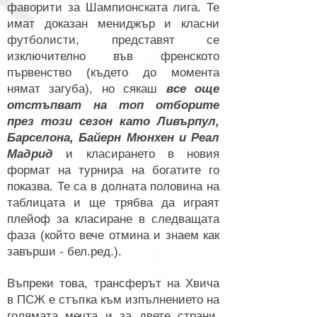
фаворити за Шампионската лига. Те
имат доказан мениджър и класни
футболисти, представят се
изключително във френското
първенство (където до момента
нямат загуба), но сякаш
все още
отстъпват на топ отборите
през този сезон като Ливърпул,
Барселона, Байерн Мюнхен и Реал
Мадрид
и класирането в новия
формат на турнира на богатите го
показва. Те са в долната половина на
таблицата и ще трябва да играят
плейоф за класиране в следващата
фаза (който вече отмина и знаем как
завърши - бел.ред.).
Въпреки това, трансферът на Хвича
в ПСЖ е стъпка към изпълнението на
голямата мечта и за двете страни.