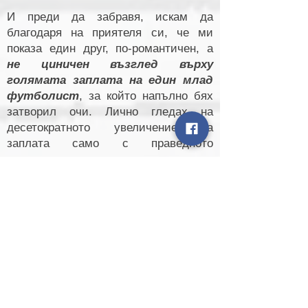
И преди да забравя, искам да
благодаря на приятеля си, че ми
показа един друг, по-романтичен, а
не циничен възглед върху
голямата заплата на един млад
футболист
, за който напълно бях
затворил очи. Лично гледах на
десетократното увеличение на
заплата само с праведното
възмущение и надменност на човек,
на когото никога не са предлагали
такива пари.
Благодаря!
хареса ли ти статията ?