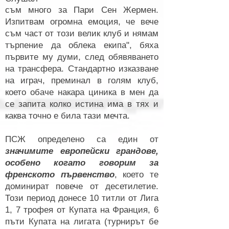
съм много за Пари Сен Жермен.
Изпитвам
огромна емоция, че вече
съм част от този велик клуб и нямам
търпение да облека екипа", бяха
първите му думи, след обявяването
на трансфера. Стандартно изказване
на играч, преминал в голям клуб,
което обаче накара циника в мен да
се запита колко истина има в тях и
каква точно е била тази мечта.
ПСЖ определено са един от
значимите европейски грандове,
особено когато говорим за
френското първенство
, което те
доминират повече от десетилетие.
Този период донесе 10 титли от Лига
1, 7 трофея от Купата на Франция, 6
пъти Купата на лигата (турнирът бе