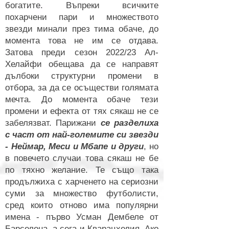
богатите. Въпреки всичките
похарчени пари и множеството
звезди минали през тима обаче, до
момента това не им се отдава.
Затова преди сезон 2022/23 Ал-
Хелайфи обещава да се направят
дълбоки структурни промени в
отбора, за да се осъществи голямата
мечта.
До момента обаче тези
промени и ефекта от тях сякаш не се
забелязват.
Парижани
се разделиха
с част от най-големите си звезди
- Неймар, Меси и Мбапе и други
, но
в повечето случаи това сякаш не бе
по тяхно желание. Те също така
продължиха с харченето на сериозни
суми за множество футболисти,
сред които отново има популярни
имена - първо Усман Дембеле от
Барселона, а сега и Кварацхелия. Ако