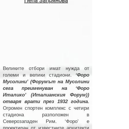
Пепа Запрянова
Великите отбори имат нужда от
големи и велики стадиони.
‘Форо
Мусолини’ (Форумът на Мусолини
сега преименуван на ‘Форо
Италико’ (Италианския Форум))
отваря врати през 1932 година.
Огромен спортен комплекс с четири
стадиона разположен в
Северозападен Рим. ‘Форо’ е
проектиран от известните архитекти