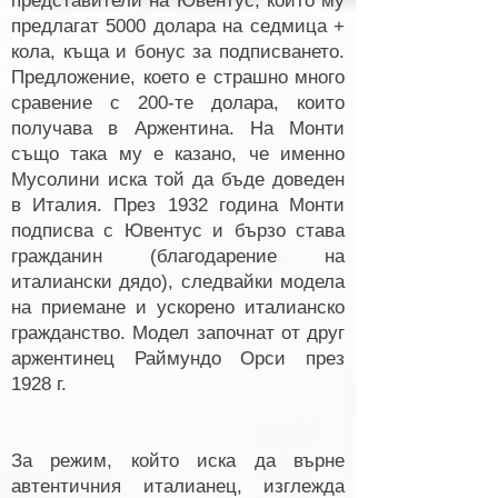
представители на Ювентус, които му
предлагат 5000 долара на седмица +
кола, къща и бонус за подписването.
Предложение, което е страшно много
сравение с 200-те долара, които
получава в Аржентина. На Монти
също така му е казано, че именно
Мусолини иска той да бъде доведен
в Италия. През 1932 година Монти
подписва с Ювентус и бързо става
гражданин (благодарение на
италиански дядо), следвайки модела
на приемане и ускорено италианско
гражданство. Модел започнат от друг
аржентинец Раймундо Орси през
1928 г.
За режим, който иска да върне
автентичния италианец, изглежда