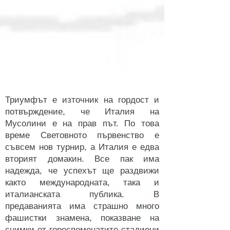
Триумфът е източник на гордост и
потвърждение, че Италия на
Мусолини е на прав път. По това
време Световното първенство е
съвсем нов турнир, а Италия е едва
вторият домакин. Все пак има
надежда, че успехът ще раздвижи
както международната, така и
италианската публика. В
предаванията има страшно много
фашистки знамена, показване на
снимки от гореспоменатите стадиони