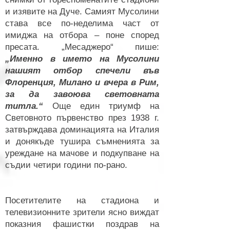
и изявите на Дуче. Самият Мусолини
става все по-неделима част от
имиджа на отбора – поне според
пресата. „Месаджеро“ пише:
„Именно в името на Мусолини
нашият отбор спечели във
Флоренция, Милано и вчера в Рим,
за да завоюва световната
титла.“
Още един триумф на
Световното първенство през 1938 г.
затвърждава доминацията на Италия
и донякъде тушира съмненията за
уреждане на мачове и подкупване на
съдии четири години по-рано.
Посетителите на стадиона и
телевизионните зрители ясно виждат
показния фашистки поздрав на