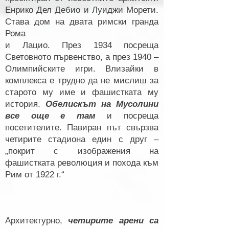
Енрико Дел Дебио и Луиджи Морети.
Става дом на двата римски гранда
Рома
и Лацио.
През 1934 посреща
Световното първенство, а през 1940 –
Олимпийските игри. Влизайки в
комплекса е трудно да не мислиш за
старото му име и фашистката му
история.
Обелискът на Мусолини
все още е там
и посреща
посетителите. Павиран път свързва
четирите стадиона един с друг –
„покрит с изображения на
фашистката революция и похода към
Рим от 1922 г.“
Архитектурно,
четирите арени са