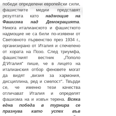
победи определени европейски сили,
фашистките медии представят
резултата като
надмощие на
Фашизма над Демокрацията
.
Никога италианското и фашисткото
надмощие не са били по-изявени от
Световното първенство през 1934 г.,
организирано от Италия и спечелено
от хората на Позо. След триумфа,
фашисткият вестник „Пополо
Д‘Италия“ пише, че в лицето на
италианския отбор феновете могат
да видят „визия за хармония,
дисциплина, ред и смелост“. Твърди
се, че именно тези качества
отличават Италия и определят
фашизма на и извън терена.
Всяка
една победа в турнира се
празнува като успех във