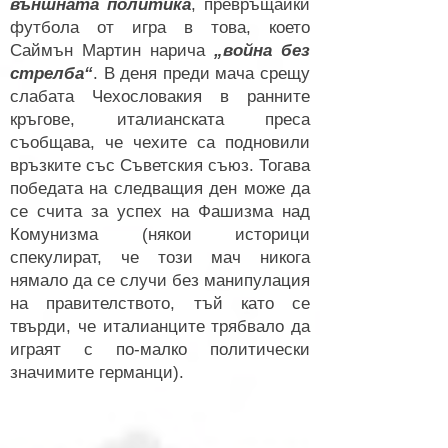
външната политика
, превръщайки
футбола от игра в това, което
Саймън Мартин нарича
„война без
стрелба“
. В деня преди мача срещу
слабата Чехословакия в ранните
кръгове, италианската преса
съобщава, че чехите са подновили
връзките със Съветския съюз. Тогава
победата на следващия ден може да
се счита за успех на Фашизма над
Комунизма (някои историци
спекулират, че този мач никога
нямало да се случи без манипулация
на правителството, тъй като се
твърди, че италианците трябвало да
играят с по-малко политически
значимите германци).