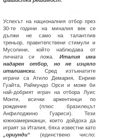
фашистка решимост.
Успехът на националния отбор през
30-те години на миналия век се
дължи не само на талантлив
треньор, правителствени стимули и
Мусолини, който наблюдава от
личната си ложа.
Италия има
надарен отбор, но не изцяло
италиански.
Сред изтъкнатите
играчи са Атило Демария, Енрике
Гуайта, Раймундо Орси и може би
най-добрият играч на отбора Луис
Монти, всички аржентинци по
рождение (плюс бразилецът
Анфилоджино Гуариси). Тези
южноамериканци, които дойдоха да
играят за Италия, бяха известни като
„ориунди“
(единствено число: