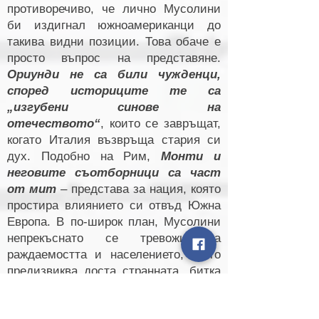
противоречиво, че лично Мусолини
би издигнал южноамериканци до
такива видни позиции. Това обаче е
просто въпрос на представяне.
Ориунди не са били чужденци,
според историците те са
„изгубени синове на
отечеството“
, които се завръщат,
когато Италия възвръща стария си
дух. Подобно на Рим,
Монти и
неговите съотборници са част
от мит
– представа за нация, която
простира влиянието си отвъд Южна
Европа. В по-широк план, Мусолини
непрекъснато се тревожи за
раждаемостта и населението, което
предизвиква доста странната „битка
на ражданията“. Чрез разхлабване на
стандартите и изискванията за