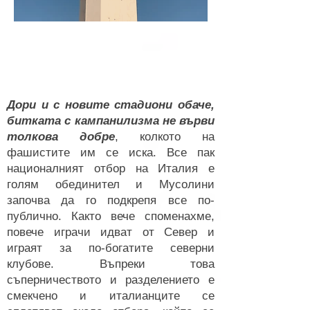
Дори и с новите стадиони обаче,
битката с кампанилизма не върви
толкова добре
, колкото на
фашистите им се иска. Все пак
националният отбор на Италия е
голям обединител и Мусолини
започва да го подкрепя все по-
публично. Както вече споменахме,
повече играчи идват от Север и
играят за по-богатите северни
клубове. Въпреки това
съперничеството и разделението е
смекчено и италианците се