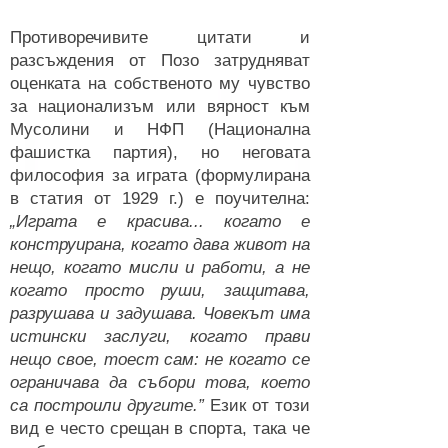
Противоречивите цитати и
разсъждения от Позо затрудняват
оценката на собственото му чувство
за национализъм или вярност към
Мусолини и НФП (Национална
фашистка партия), но неговата
философия за играта (формулирана
в статия от 1929 г.) е поучителна:
„Играта е красива... когато е
конструирана, когато дава живот на
нещо, когато мисли и работи, а не
когато просто руши, защитава,
разрушава и задушава. Човекът има
истински заслуги, когато прави
нещо свое, тоест сам: не когато се
ограничава да събори това, което
са построили другите.”
Език от този
вид е често срещан в спорта, така че