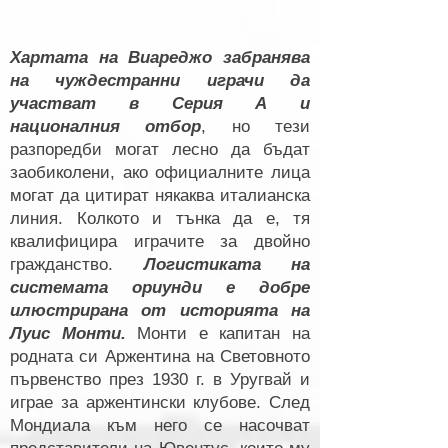
Хартата на Виареджо забранява
на чуждестранни играчи да
участват в Серия А и
националния отбор
, но тези
разпоредби могат лесно да бъдат
заобиколени, ако официалните лица
могат да цитират някаква италианска
линия. Колкото и тънка да е, тя
квалифицира играчите за двойно
гражданство.
Логистиката на
системата ориунди е добре
илюстрирана от историята на
Луис Монти.
Монти е капитан на
родната си Аржентина на Световното
първенство през 1930 г. в Уругвай и
играе за аржентински клубове. След
Мондиала към него се насочват