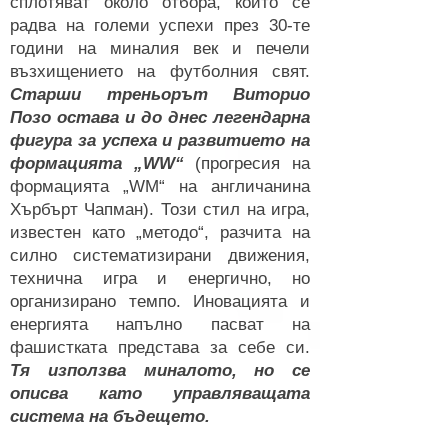
сплотяват около отбора, който се
радва на големи успехи през 30-те
години на миналия век и печели
възхищението на футболния свят.
Старши треньорът Виторио
Позо остава и до днес легендарна
фигура за успеха и развитието на
формацията „WW“
(прогресия на
формацията „WM“ на англичанина
Хърбърт Чапман). Този стил на игра,
известен като „методо“, разчита на
силно систематизирани движения,
технична игра и енергично, но
организирано темпо. Иновацията и
енергията напълно пасват на
фашистката представа за себе си.
Тя използва миналото, но се
описва като управляващата
система на бъдещето.