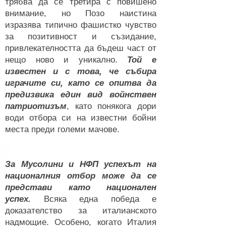
трябва да се третира с повишено
внимание, но Позо наистина
изразява типично фашистко чувство
за позитивност и съзидание,
привлекателността да бъдеш част от
нещо ново и уникално.
Той е
известен и с това, че събира
играчите си, като се опитва да
предизвика един вид войнствен
патриотизъм
, като понякога дори
води отбора си на известни бойни
места преди големи мачове.
За Мусолини и НФП успехът на
националния отбор може да се
представи като национален
успех.
Всяка една победа е
доказателство за италианското
надмощие. Особено, когато Италия