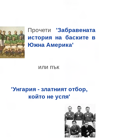
Прочети
'Забравената
история на баските в
Южна Америка'
или пък
'Унгария - златният отбор,
който не успя'