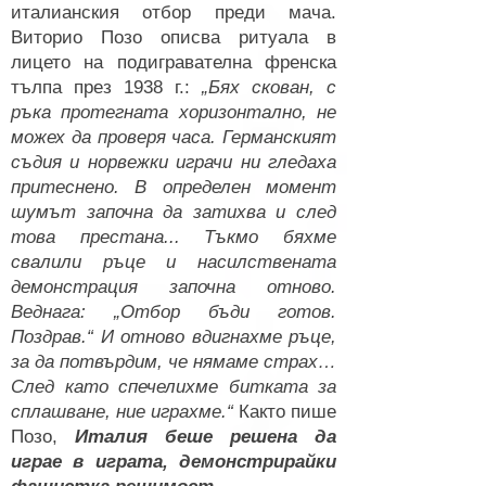
италианския отбор преди мача.
Виторио Позо описва ритуала в
лицето на подигравателна френска
тълпа през 1938 г.:
„Бях скован, с
ръка протегната хоризонтално, не
можех да проверя часа. Германският
съдия и норвежки играчи ни гледаха
притеснено. В определен момент
шумът започна да затихва и след
това престана... Тъкмо бяхме
свалили ръце и насилствената
демонстрация започна отново.
Веднага: „Отбор бъди готов.
Поздрав.“ И отново вдигнахме ръце,
за да потвърдим, че нямаме страх…
След като спечелихме битката за
сплашване, ние играхме.“
Както пише
Позо,
Италия беше решена да
играе в играта, демонстрирайки