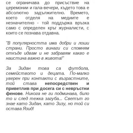
се ограничава до присъствие на
церемонии и гала-вечери, където това е
абсолютно задължително. Времето,
което отделя на медиите е
незначително - той поддържа връзка
само с определен кръг журналисти, с
които се познава отдавна.
"В популярността има добри и лоши
страни. Просто винаги си спомням
откъде идвам и не забравям какво е
наистина важно в живота!"
За Зидан това са футбола,
семейството и децата. По-малко
уверен при контакти с възрастните,
той става
непосредствен и
приветлив при досега си с невръстни
фенове
. Никога не ги подминава, било
то и след тежка загуба... Светът го
знае като Зидан, като Зизу, но той си
остава Язид!