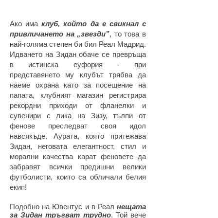
Ако има
клуб, който да е свикнал с
привличането на „звезди”
, то това в
най-голяма степен би бил Реал Мадрид.
Идването на Зидан обаче се превръща
в истинска еуфория - при
представянето му клубът трябва да
наеме охрана като за посещение на
папата, клубният магазин регистрира
рекордни приходи от фланелки и
сувенири с лика на Зизу, тълпи от
фенове преследват своя идол
навсякъде. Аурата, която притежава
Зидан, неговата елегантност, стил и
морални качества карат феновете да
забравят всички предишни велики
футболисти, които са обличали белия
екип!
Подобно на Ювентус и в Реал
нещата
за Зидан тръгват трудно
. Той вече