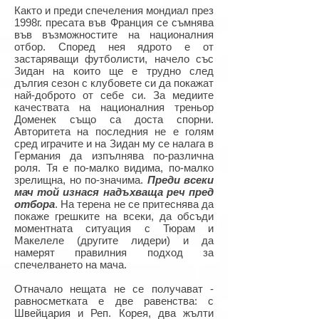
Както и преди спечеления мондиал през
1998г. пресата във Франция се съмнява
във възможностите на националния
отбор. Според нея ядрото е от
застаряващи футболисти, начело със
Зидан на които ще е трудно след
дългия сезон с клубовете си да покажат
най-доброто от себе си. За медиите
качествата на националния треньор
Доменек също са доста спорни.
Авторитета на последния не е голям
сред играчите и на Зидан му се налага в
Германия да изпълнява по-различна
роля. Тя е по-малко видима, по-малко
зрелищна, но по-значима.
Преди всеки
мач той
изнася надъхваща реч пред
отбора
. На терена не се притеснява да
покаже грешките на всеки, да обсъди
моментната ситуация с Тюрам и
Макелеле (другите лидери) и да
намерят правилния подход за
спечелването на мача.
Отначало нещата не се получават -
равносметката е две равенства: с
Швейцария и Реп. Корея, два жълти