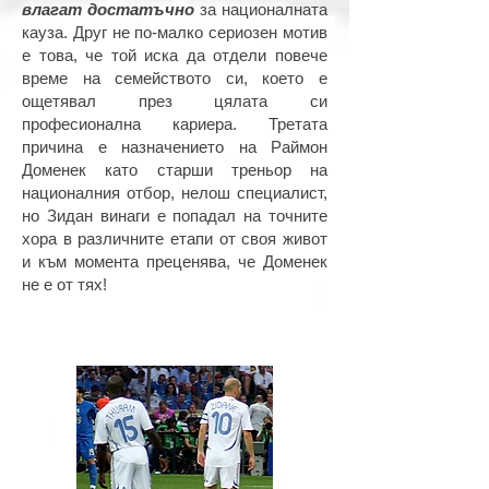
влагат достатъчно
за националната
кауза. Друг не по-малко сериозен мотив
е това, че той иска да отдели повече
време на семейството си, което е
ощетявал през цялата си
професионална кариера. Третата
причина е назначението на Раймон
Доменек като старши треньор на
националния отбор, нелош специалист,
но Зидан винаги е попадал на точните
хора в различните етапи от своя живот
и към момента преценява, че Доменек
не е от тях!