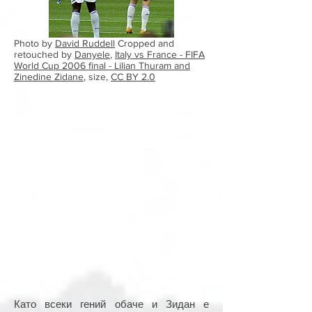
Photo by
David Ruddell
Cropped and
retouched by
Danyele
,
Italy vs France - FIFA
World Cup 2006 final - Lilian Thuram and
Zinedine Zidane
, size,
CC BY 2.0
Като всеки гений обаче и Зидан е