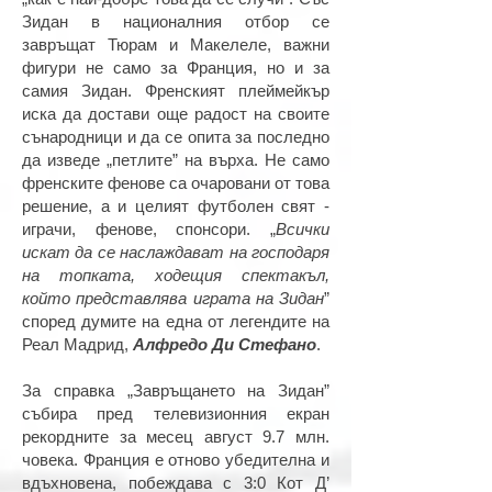
Зидан в националния отбор се
завръщат Тюрам и Макелеле, важни
фигури не само за Франция, но и за
самия Зидан. Френският плеймейкър
иска да достави още радост на своите
сънародници и да се опита за последно
да изведе „петлите” на върха. Не само
френските фенове са очаровани от това
решение, а и целият футболен свят -
играчи, фенове, спонсори. „
Всички
искат да се наслаждават на господаря
на топката, ходещия спектакъл,
който представлява играта на Зидан
”
според думите на една от легендите на
Реал Мадрид,
Алфредо Ди Стефано
.
За справка „Завръщането на Зидан”
събира пред телевизионния екран
рекордните за месец август 9.7 млн.
човека. Франция е отново убедителна и
вдъхновена, побеждава с 3:0 Кот Д’