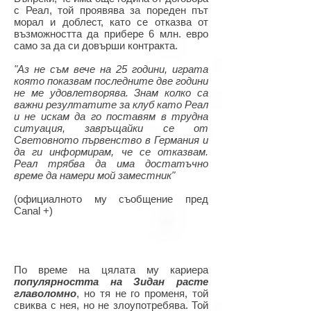
с Реал, той проявява за пореден път
морал и доблест, като се отказва от
възможността да прибере 6 млн. евро
само за да си довърши контракта.
"Аз не съм вече на 25 години, играта
която показвам последните две години
не ме удовлетворява. Знам колко са
важни резултатите за клуб като Реал
и не искам да го поставям в трудна
ситуация, завръщайки се от
Световното първенство в Германия и
да ги информирам, че се отказвам.
Реал трябва да има достатъчно
време да намери мой заместник"
(официалното му съобщение пред
Canal +)
По време на цялата му кариера
популярността на Зидан расте
главоломно
, но тя не го променя, той
свиква с нея, но не злоупотребява. Той