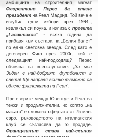
амбициите на строителния магнат
Флорентино Перес да стане
президент
на Реал Мадрид. Той вече е
изгубил едни избори през 1994г.,
извлякъл си поука, и излиза с
проекта
„Галактикос”
- всяка година да
прибавя към състава на „Белия балет”
по една световна звезда. След като е
договорен Фиго през 2000г., кой е
следващият най-подходящ? Перес
обявява на всеослушание: „
За мен
Зидан е най-добрият футболист в
света! Ще направя всичко възможно да
облече фланелката на Реал
”.
Преговорите между Ювентус и Реал са
тежки и продължителни, но когато „на
масата” е сложена офертата от 75 млн.
евро, ръководството на италианския
клуб се съгласява да го продаде.
Французинът става най-скъпия