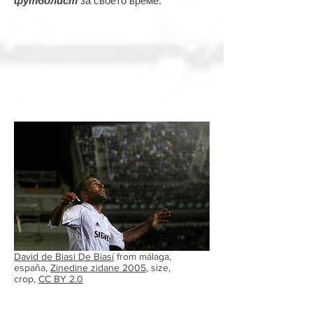
футболист
за своето време.
David de Biasi De Biasí
from málaga,
españa,
Zinedine zidane 2005
, size,
crop,
CC BY 2.0