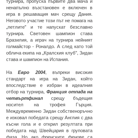
турнира, пропуска първите два мача и
ненапълно възстановен е включен в
игра в решаващия мач срещу Дания.
Неговото участие този път не помага на
„петлите” и те напускат безславно
турнира. Световен шампион става
Бразилия, а играч на турнира нейният
голмайстор - Роналдо. А след като той
облича екипа на „Кралския клуб”, Зидан
става и шампион на Испания.
На
Евро 2004
, въпреки високия
стандарт на игра на Зидан, който
впоследствие е избран в идеалния
отбор на турнира,
Франция отпада на
четвъртфинал
срещу бъдещия
носител на трофея Гърция.
Междувременно Зидан собственоръчно
е изковал победата срещу Англия с два
късни гола и е открил резултата при
победата над Швейцария в груповата
фаза. Но ако френските фенове са