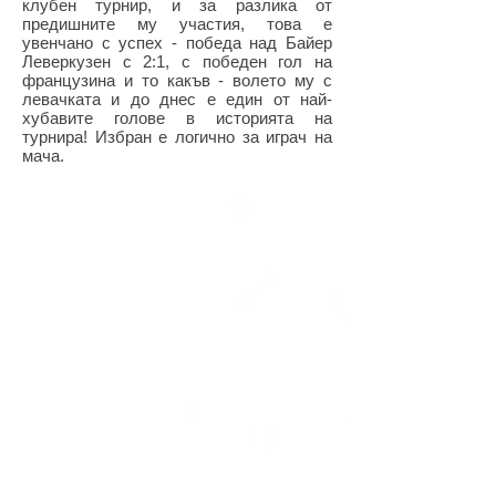
клубен турнир, и за разлика от
предишните му участия, това е
увенчано с успех - победа над Байер
Леверкузен с 2:1, с победен гол на
французина и то какъв - волето му с
левачката и до днес е един от най-
хубавите голове в историята на
турнира! Избран е логично за играч на
мача.