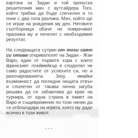
картона за Зидан и той пропуска
решителния мач с аутсайдера Того,
който трябва да бъде спечелен и то
поне с два гола разлика. Мач, който ще
се играе на рождения му ден. Неговите
съотборници обаче не помрачават
празника му и печелят с необходимия
резултат.
На следващата сутрин
от този свят
си отива
откривателят на Зидан - Жан
Варо, един от първите хора с които
френският плеймейкър е споделял не
само радостите от успехите си, но и
разочарованията. Зизу, имайки
възможност да погледне нещата отвън
и сполетян от такава лична загуба
решава да се забавлява до края на
турнира, от една страна в памет на
Варо и същевременно по този начин да
се отблагодари на играта, която му даде
всичко в този живот.
- - -