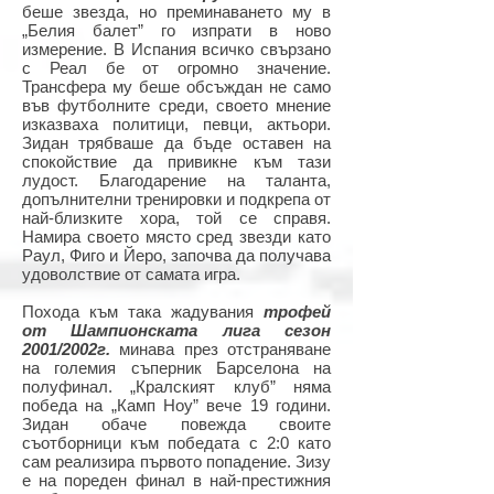
беше звезда, но преминаването му в
„Белия балет” го изпрати в ново
измерение. В Испания всичко свързано
с Реал бе от огромно значение.
Трансфера му беше обсъждан не само
във футболните среди, своето мнение
изказваха политици, певци, актьори.
Зидан трябваше да бъде оставен на
спокойствие да привикне към тази
лудост. Благодарение на таланта,
допълнителни тренировки и подкрепа от
най-близките хора, той се справя.
Намира своето място сред звезди като
Раул, Фиго и Йеро, започва да получава
удоволствие от самата игра.
Похода към така жадувания
трофей
от Шампионската лига сезон
2001/2002г.
минава през отстраняване
на големия съперник Барселона на
полуфинал. „Кралският клуб” няма
победа на „Камп Ноу” вече 19 години.
Зидан обаче повежда своите
съотборници към победата с 2:0 като
сам реализира първото попадение. Зизу
е на пореден финал в най-престижния