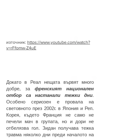
източник:
https://www.youtube.com/watch?
v=rFfomw-Z4uE
Докато в Реал нещата вървят много
добре, за
френският национален
отбор са настанали тежки дни
.
Особено сериозен е провала на
световното през 2002г. в Япония и Реп.
Корея, където Франция не само не
печели мач в групата, но и дори не
отбелязва гол. Зидан получава тежка
травма няколко дни преди началото на