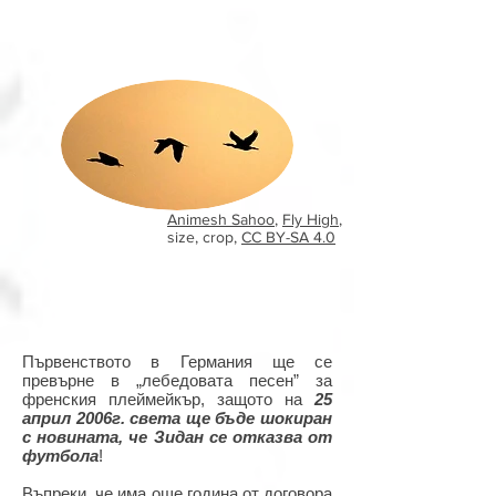
Animesh Sahoo
,
Fly High
,
size, crop,
CC BY-SA 4.0
Първенството в Германия ще се
превърне в „лебедовата песен” за
френския плеймейкър, защото на
25
април 2006г. света ще бъде шокиран
с новината, че Зидан се отказва от
футбола
!
Въпреки, че има още година от договора