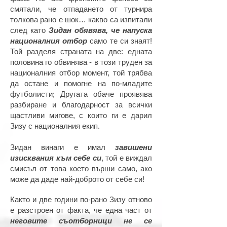
смятали, че отпадането от турнира
толкова рано е шок… какво са изпитали
след като
Зидан обявява, че напуска
националния отбор
само те си знаят!
Той разделя страната на две: едната
половина го обвинява - в този труден за
националния отбор момент, той трябва
да остане и помогне на по-младите
футболисти; Другата обаче проявява
разбиране и благодарност за всички
щастливи мигове, с които ги е дарил
Зизу с националния екип.
Зидан винаги е имал
завишени
изисквания към себе си
, той е виждал
смисъл от това което върши само, ако
може да даде най-доброто от себе си!
Както и две години по-рано Зизу отново
е разстроен от факта, че една част от
неговите съотборници не се