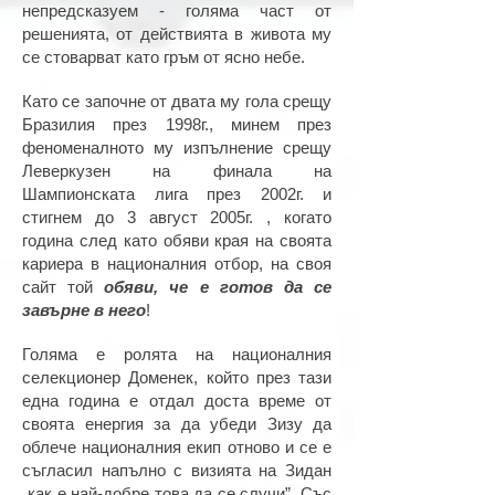
непредсказуем - голяма част от
решенията, от действията в живота му
се стоварват като гръм от ясно небе.
Като се започне от двата му гола срещу
Бразилия през 1998г., минем през
феноменалното му изпълнение срещу
Леверкузен на финала на
Шампионската лига през 2002г. и
стигнем до 3 август 2005г. , когато
година след като обяви края на своята
кариера в националния отбор, на своя
сайт той
обяви, че е готов да се
завърне в него
!
Голяма е ролята на националния
селекционер Доменек, който през тази
една година е отдал доста време от
своята енергия за да убеди Зизу да
облече националния екип отново и се е
съгласил напълно с визията на Зидан
„как е най-добре това да се случи”. Със