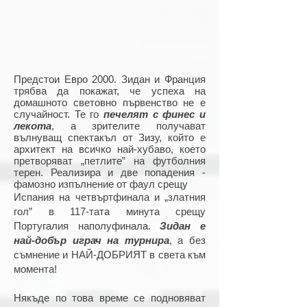
Предстои Евро 2000. Зидан и Франция
трябва да покажат, че успеха на
домашното световно първенство не е
случайност. Те го
печелят с финес и
лекота
, а зрителите получават
вълнуващ спектакъл от Зизу, който е
архитект на всичко най-хубаво, което
претворяват „петлите” на футболния
терен. Реализира и две попадения -
фамозно изпълнение от фаул срещу
Испания на четвъртфинала и „златния
гол” в 117-тата минута срещу
Португалия наполуфинала.
Зидан е
най-добър играч на турнира
, а без
съмнение и НАЙ-ДОБРИЯТ в света към
момента!
Някъде по това време се подновяват