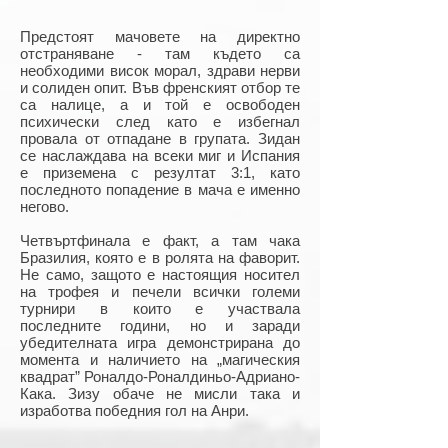
Предстоят мачовете на директно
отстраняване - там където са
необходими висок морал, здрави нерви
и солиден опит. Във френският отбор те
са налице, а и той е освободен
психически след като е избегнал
провала от отпадане в групата. Зидан
се наслаждава на всеки миг и Испания
е приземена с резултат 3:1, като
последното попадение в мача е именно
негово.
Четвъртфинала е факт, а там чака
Бразилия, която е в ролята на фаворит.
Не само, защото е настоящия носител
на трофея и печели всички големи
турнири в които е участвала
последните години, но и заради
убедителната игра демонстрирана до
момента и наличието на „магическия
квадрат” Роналдо-Роналдиньо-Адриано-
Кака. Зизу обаче не мисли така и
изработва победния гол на Анри.