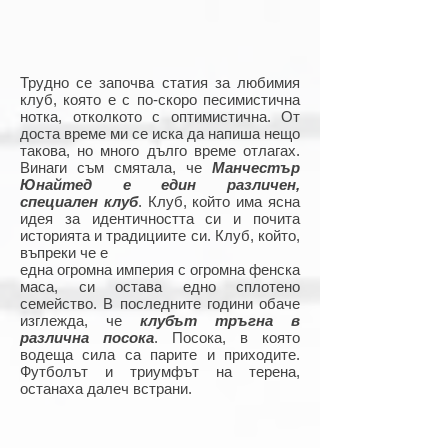
Трудно се започва статия за любимия
клуб, която е с по-скоро песимистична
нотка, отколкото с оптимистична. От
доста време ми се иска да напиша нещо
такова, но много дълго време отлагах.
Винаги съм смятала, че
Манчестър
Юнайтед е един различен,
специален клуб
. Клуб, който има ясна
идея за идентичността си и почита
историята и традициите си. Клуб, който,
въпреки че е
една огромна империя с огромна фенска
маса, си остава едно сплотено
семейство. В последните години обаче
изглежда, че
клубът тръгна в
различна посока
. Посока, в която
водеща сила са парите и приходите.
Футболът и триумфът на терена,
останаха далеч встрани.