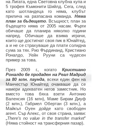
на Лигата, една Световна клубна купа и
5 трофея Къмюнити Шийлд. Сега, след
като шотландеца го няма, клубът
прилича на разпасана команда.
Няма
план за бъдещето
. Всъщност, план за
бъдещето няма от 2005 насам. Фърги
обичаше да планира няколко години
напред. Обичаше да взима играчи,
които ще достигнат своя пик в Юнайтед,
а и не се страхуваше да плати солидна
сума за тях. Рио Фърдинанд, Кристиано
Роналдо, Уейн Рууни са чудесен
пример за това.
През 2009 г., когато
Кристиано
Роналдо бе продаден на Реал Мадрид
за 80 млн. паунда
, всеки един фен на
Манчестър Юнайтед очакваше да се
намери адекватен негов заместник. Но
вместо това бяха взети Антонио
Валенсия (16 млн), Маме Бирам Диуф
(2 млн.), Габриел Обертан (3 млн.), а
Майкъл Оуен дойде като свободен
агент. Сър Алекс, от своя страна, заяви:
„
There’s no value in the transfer market
”
(Няма стойност на трансферния пазар).