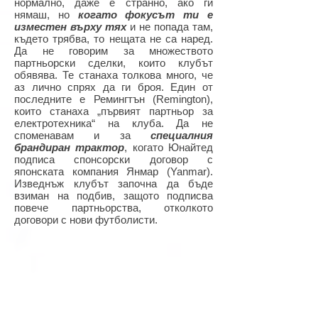
нормално, даже е странно, ако ги
нямаш, но
когато фокусът ти е
изместен върху тях
и не попада там,
където трябва, то нещата не са наред.
Да не говорим за множеството
партньорски сделки, които клубът
обявява. Те станаха толкова много, че
аз лично спрях да ги броя. Един от
последните е Ремингтън (Remington),
които станаха „първият партньор за
електротехника“ на клуба. Да не
споменавам и за
специалния
брандиран трактор
, когато Юнайтед
подписа спонсорски договор с
японската компания Янмар (Yanmar).
Изведнъж клубът започна да бъде
взиман на подбив, защото подписва
повече партньорства, отколкото
договори с нови футболисти.