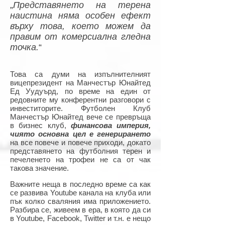
„
Представянето на терена
наистина няма особен ефект
върху това, което можем да
правим от комерсиална гледна
точка.
“
Това са думи на изпълнителният
вицепрезидент на Манчестър Юнайтед
Ед Уудуърд, по време на един от
редовните му конферентни разговори с
инвеститорите. Футболен Клуб
Манчестър Юнайтед вече се превръща
в бизнес клуб,
финансова империя,
чиято основна цел е генерирането
на все повече и повече приходи, докато
представянето на футболния терен и
печеленето на трофеи не са от чак
такова значение.
Важните неща в последно време са как
се развива Youtube канала на клуба или
пък колко сваляния има приложението.
Разбира се, живеем в ера, в която да си
в Youtube, Facebook, Twitter и т.н. е нещо