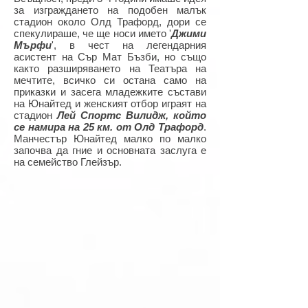
за изграждането на подобен малък
стадион около Олд Трафорд, дори се
спекулираше, че ще носи името '
Джими
Мърфи
', в чест на легендарния
асистент на Сър Мат Бъзби, но също
както разширяването на Театъра на
мечтите, всичко си остана само на
приказки и засега младежките състави
на Юнайтед и женският отбор играят на
стадион
Лей Спортс Вилидж, който
се намира на 25 км. от Олд Трафорд
.
Манчестър Юнайтед малко по малко
започва да гние и основната заслуга е
на семейство Глейзър.