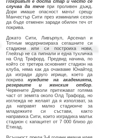
Покривът е доста стар и често се
случва да тече
при проливен дъжд.
Дори имаше опасност мачът срещу
Манчестър Сити през изминалия сезон
да бъде отменен заради обилен теч от
покрива.
Докато Сити, Ливърпул, Арсенал и
Тотнъм модернизираха сегашните си
стадиони или си построиха нови,
Глейзър не са пипнали и една тухличка
на Олд Трафорд. Предвид начина, по
който се третира основният стадион на
клуба, няма как да очакваме Юнайтед
да изгради друго игрище, което да
покрива
нуждите на академията,
резервите и женския отбор
.
Червените Дяволи притежават голяма
част от земята около Олд Трафорд, но
изглежда не желаят да я използват, за
да направят малко стадионче за
младежките си състави, както
направиха Сити, които изградиха малък
стадион с капацитет от 7 000 близо до
Етихад.
Всъщност, преди 3-4 години имаше идея