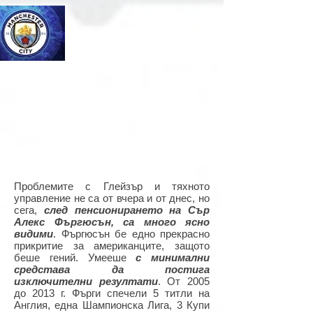
Проблемите с Глейзър и тяхното
управление не са от вчера и от днес, но
сега,
след пенсионирането на Сър
Алекс Фъргюсън, са много ясно
видими
. Фъргюсън бе едно прекрасно
прикритие за американците, защото
беше гений. Умееше
с минимални
средстава да постига
изключителни резултати
. От 2005
до 2013 г. Фърги спечели 5 титли на
Англия, една Шампионска Лига, 3 Купи