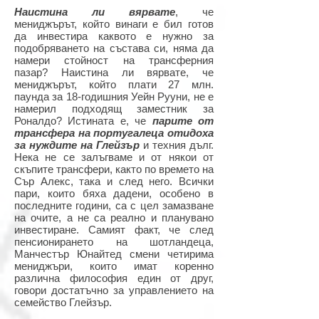
Наистина ли вярвате
, че
мениджърът, който винаги е бил готов
да инвестира каквото е нужно за
подобряването на състава си, няма да
намери стойност на трансферния
пазар? Наистина ли вярвате, че
мениджърът, който плати 27 млн.
паунда за 18-годишния Уейн Рууни, не е
намерил подходящ заместник за
Роналдо? Истината е, че
парите от
трансфера на португалеца отидоха
за нуждите на Глейзър
и техния дълг.
Нека не се залъгваме и от някои от
скъпите трансфери, както по времето на
Сър Алекс, така и след него. Всички
пари, които бяха дадени, особено в
последните години, са с цел замазване
на очите, а не са реално и планувано
инвестиране. Самият факт, че след
пенсионирането на шотландеца,
Манчестър Юнайтед смени четирима
мениджъри, които имат коренно
различна философия един от друг,
говори достатъчно за управлението на
семейство Глейзър.