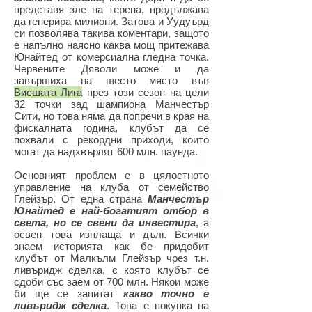
представя зле на терена, продължава
да генерира милиони. Затова и Уудуърд
си позволява такива коментари, защото
е напълно наясно каква мощ притежава
Юнайтед от комерсиална гледна точка.
Червените Дяволи може и да
завършиха на шесто място във
Висшата Лига
през този сезон на цели
32 точки зад шампиона Манчестър
Сити, но това няма да попречи в края на
фискалната година, клубът да се
похвали с рекордни приходи, които
могат да надхвърлят 600 млн. паунда.
Основният проблем е в цялостното
управление на клуба от семейство
Глейзър. От една страна
Манчестър
Юнайтед е най-богатият отбор в
света, но се свени да инвестира
, а
освен това изплаща и дълг. Всички
знаем историята как бе придобит
клубът от Малкълм Глейзър чрез т.н.
ливъридж сделка, с която клубът се
сдоби със заем от 700 млн. Някои може
би ще се запитат
какво точно е
ливъридж сделка
. Това е покупка на