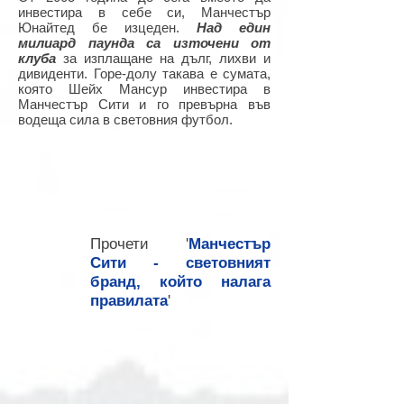
инвестира в себе си, Манчестър
Юнайтед бе изцеден.
Над един
милиард паунда са източени от
клуба
за изплащане на дълг, лихви и
дивиденти. Горе-долу такава е сумата,
която Шейх Мансур инвестира в
Манчестър Сити и го превърна във
водеща сила в световния футбол.
Прочети '
Манчестър
Сити - световният
бранд, който налага
правилата
'