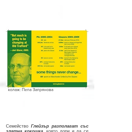
колаж: Пепа Запрянова
Семейство
Глейзър разполагат със
златна кокошка
, която дори и да се