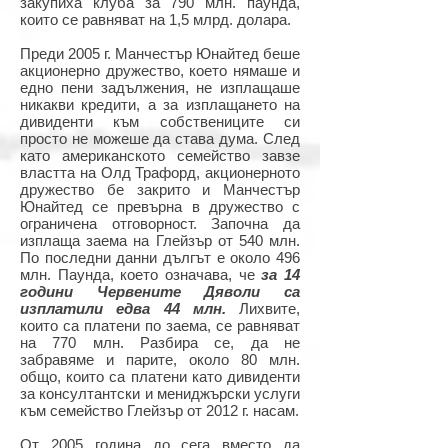
закупиха клуба за 790 млн. паунда,
които се равняват на 1,5 млрд. долара.
Преди 2005 г. Манчестър Юнайтед беше
акционерно дружество, което нямаше и
едно пени задължения, не изплащаше
никакви кредити, а за изплащането на
дивиденти към собствениците си
просто не можеше да става дума. След
като американското семейство завзе
властта на Олд Трафорд, акционерното
дружество бе закрито и Манчестър
Юнайтед се превърна в дружество с
ограничена отговорност. Започна да
изплаща заема на Глейзър от 540 млн.
По последни данни дългът е около 496
млн. Паунда, което означава, че
за 14
години Червените Дяволи са
изплатили едва 44 млн.
Лихвите,
които са платени по заема, се равняват
на 770 млн. Разбира се, да не
забравяме и парите, около 80 млн.
общо, които са платени като дивиденти
за консултантски и мениджърски услуги
към семейство Глейзър от 2012 г. насам.
От 2005 година до сега вместо да