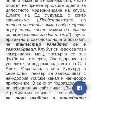
че не е важно кой е мениджърът, когато
бордът не приеме присърце идеята за
цялостното модернизиране на клуба.
Думите на Ед Уудуърд, с които
започнахме („
Представянето на
терена наистина няма особен ефект
върху това, което можем да правим
от комерсиална гледна точка.
“) звучат
арогантно и самодоволно, а и показват,
че
Манчестър Юнайтед се е
самозабравил
. Клубът си извоюва тази
комерсиална мощ, превърна се във
футболна империя, благодарение на
успехите си под ръководството на Сър
Алекс Фъргюсън, а сега Уудуърд и
семейство Глейзър се задоволяват с
най-добрия Youtube канал и най-добро
приложение. В едно от подразделеният
на официалния сайт пише: „Винаги се
стремим към величие“ – това обаче
не
си личи особено в последните
няколко години
.
Ако нещата продължат в същия дух,
няма да видим Манчестър Юнайтед да