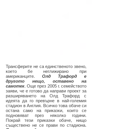
Трансферите не са единственото звено,
което бе неглижирано при
американците.
Олд Трафорд е
другото нещо, оставено на
самотек
. Още през 2005 г. семейството
заяви, че е готово да направи проект за
разширяването на Олд Трафорд с
идеята да го превърне в най-големия
стадион в Англия. Всичко това обаче си
остана само на приказки, които се
подновяват през няколко години.
Покрай тези приказки обаче, нищо
съществено не се прави по стадиона.