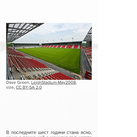
Dave Green,
LeighStadium-May2008
,
size,
CC BY-SA 2.0
В последните шест години стана ясно,