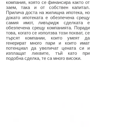
компания, която се финансира както от
заем, така и от собствен капитал.
Прилича доста на жилищна ипотека, но
докато ипотеката е обезпечена срещу
самия имот, ливъридж сделката е
обезпечена срещу компанията. Поради
това, когато се използва този похват, се
търсят компании, които умеят да
генерират много пари и които имат
потенциал да увеличат цената си и
изплащат лихвите, тъй като при
подобна сделка, те са много високи.