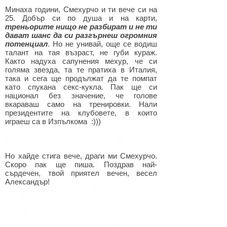
Минаха години, Смехурчо и ти вече си на
25. Добър си по душа и на карти,
треньорите нищо не разбират и не ти
дават шанс да си разгърнеш огромния
потенциал
. Но не унивай, още се водиш
талант на тая възраст, не губи кураж.
Както надуха сапунения мехур, че си
голяма звезда, та те пратиха в Италия,
така и сега ще продължат да те помпат
като спукана секс-кукла. Пак ще си
национал без значение, че голове
вкараваш само на тренировки. Нали
президентите на клубовете, в които
играеш са в Изпълкома :)))
Но хайде стига вече, драги ми Смехурчо.
Скоро пак ще пиша. Поздрав най-
сърдечен, твой приятел вечен, весел
Александър!