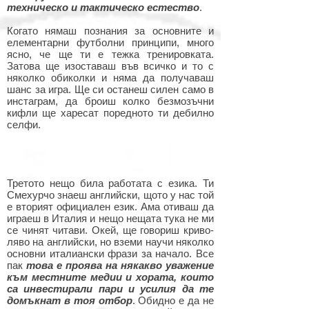
техническо и тактическо естество
.
Когато нямаш познания за основните и
елементарни футболни принципи, много
ясно, че ще ти е тежка тренировката.
Затова ще изоставаш във всичко и то с
няколко обиколки и няма да получаваш
шанс за игра. Ще си останеш силен само в
инстаграм, да броиш колко безмозъчни
кифли ще харесат поредното ти дебилно
селфи.
Третото нещо била работата с езика. Ти
Смехурчо знаеш английски, щото у нас той
е вторият официален език. Ама отиваш да
играеш в Италия и нещо нещата тука не ми
се чинят читави. Окей, ще говориш криво-
ляво на английски, но вземи научи няколко
основни италиански фрази за начало. Все
пак
това е проява на някакво уважение
към местните медии и хората, които
са инвестирали пари и усилия да те
домъкнат в тоя отбор
. Обидно е да не