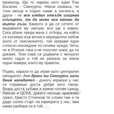
произход. Ще го нарека като един Ран
Босилек - Смехурчо. Някои казваха, че
този мехур е ходил чааак в космоса, а
други - че
все гледал откъде изгрява
слънцето, та да може все натам да
върти гъза
. Каквото и да се сетите от
медийните му напъни, все ще е вярно.
Сега обаче преди мача с отбора, на който
се кълнеше във вечна и неразделна любов
(като от лексиконите), той направи едно
слонско изхождане по голяма нужда. Чета,
че в Италия така и не получил шанс да се
докаже. Тези хора се държали с мехурчо
много гадно и той ни разказа за някои
гадни номера, които му правели.
Първо, карали го да играе като централен
нападател. Ами
драги ми Смехурчо, нали
беше нападател
- докато играеше у нас
се справяше доста добре като такъв.
Вкара доста хубави и важни голове срещу
Левски и ЦСКА, докато носеще оранжево
трико. Христо Стоичков те сложи там и ти
даде силен старт на кариерата у нас, ама
какво разбира па и той . . .