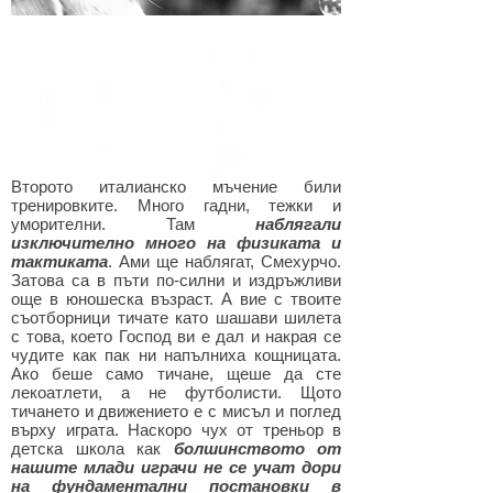
Второто италианско мъчение били
тренировките. Много гадни, тежки и
уморителни. Там
наблягали
изключително много на физиката и
тактиката
. Ами ще наблягат, Смехурчо.
Затова са в пъти по-силни и издръжливи
още в юношеска възраст. А вие с твоите
съотборници тичате като шашави шилета
с това, което Господ ви е дал и накрая се
чудите как пак ни напълниха кощницата.
Ако беше само тичане, щеше да сте
лекоатлети, а не футболисти. Щото
тичането и движението е с мисъл и поглед
върху играта. Наскоро чух от треньор в
детска школа как
болшинството от
нашите млади играчи не се учат дори
на фундаментални постановки в