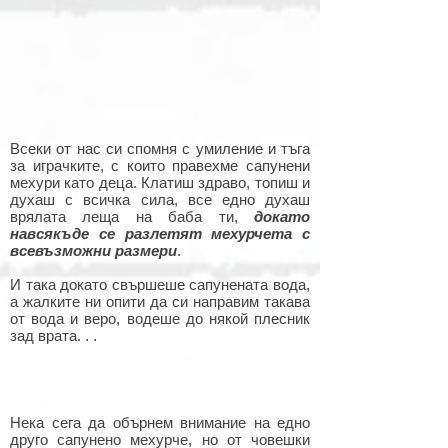
Всеки от нас си спомня с умиление и тъга
за играчките, с които правехме сапунени
мехури като деца. Клатиш здраво, топиш и
духаш с всичка сила, все едно духаш
врялата леща на баба ти,
докато
навсякъде се разлетят мехурчета с
всевъзможни размери
.
И така докато свършеше сапунената вода,
а жалките ни опити да си направим такава
от вода и веро, водеше до някой плесник
зад врата. . .
Нека сега да обърнем внимание на едно
друго сапунено мехурче, но от човешки