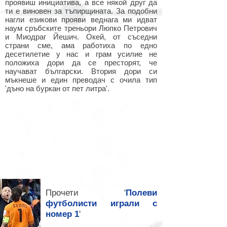
проявиш инициатива, а все някой друг да
ти е виновен за тъпирщината. За подобни
нагли езикови прояви веднага ми идват
наум сръбските треньори Люпко Петрович
и Миодраг Йешич. Окей, от съседни
страни сме, ама работиха по едно
десетилетие у нас и грам усилие не
положиха дори да се престорят, че
научават български. Втория дори си
мъкнеше и един преводач с очила тип
'дъно на буркан от пет литра'.
Прочети '
Полеви
футболисти играли с
номер 1
'