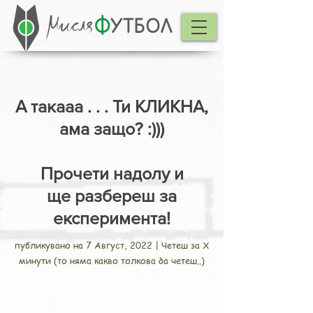
А такааа . . . Ти КЛИКНА,
ама защо? :)))
Прочети надолу и
ще разбереш за
експеримента!
публикувано на 7 Август, 2022 | Четеш за Х
минути (то няма какво толкова да четеш..)