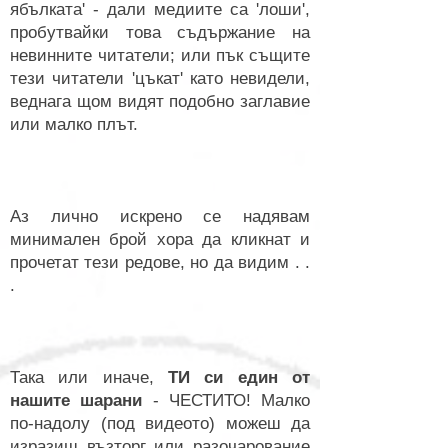
ябълката' - дали медиите са 'лоши',
пробутвайки това съдържание на
невинните читатели; или пък същите
тези читатели 'цъкат' като невидели,
веднага щом видят подобно заглавие
или малко плът.
Аз лично искрено се надявам
минимален брой хора да кликнат и
прочетат тези редове, но да видим . .
.
Така или иначе,
ТИ си един от
нашите шарани
- ЧЕСТИТО! Малко
по-надолу (под видеото) можеш да
изразиш възторг или разочарование