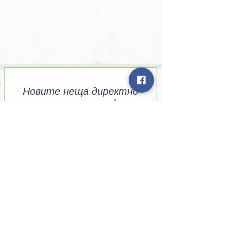
Новите неща директно
в пощата ти !
Съгласен съм с
политиката
за поверителност на сайта