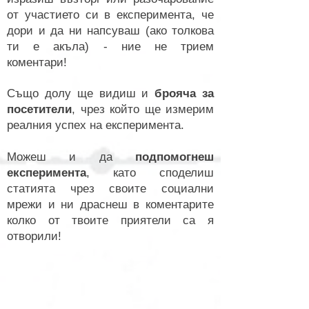
от участието си в експеримента, че
дори и да ни напсуваш (ако толкова
ти е акъла) - ние не трием
коментари!
Също долу ще видиш и
брояча за
посетители
, чрез който ще измерим
реалния успех на експеримента.
Можеш и да
подпомогнеш
експеримента
, като споделиш
статията чрез своите социални
мрежи и ни драснеш в коментарите
колко от твоите приятели са я
отворили!