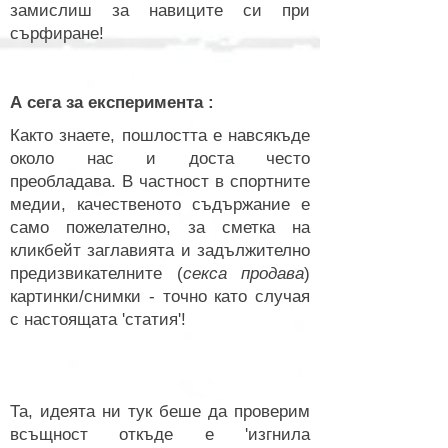
замислиш за навиците си при
сърфиране!
А сега за експеримента :
Както знаете, пошлостта е навсякъде
около нас и доста често
преобладава. В частност в спортните
медии, качественото съдържание е
само пожелателно, за сметка на
кликбейт заглавията и задължително
предизвикателните (
секса продава
)
картинки/снимки - точно като случая
с настоящата 'статия'!
Та, идеята ни тук беше да проверим
всъщност откъде е 'изгнила