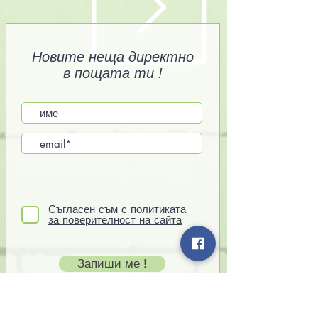
Новите неща директно
в пощата ти !
Съгласен съм с
политиката
за поверителност на сайта
Запиши ме !