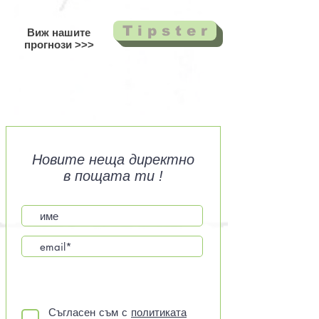
T i p s t e r
Виж нашите
прогнози
>>>
Новите неща директно
в пощата ти !
Съгласен съм с
политиката